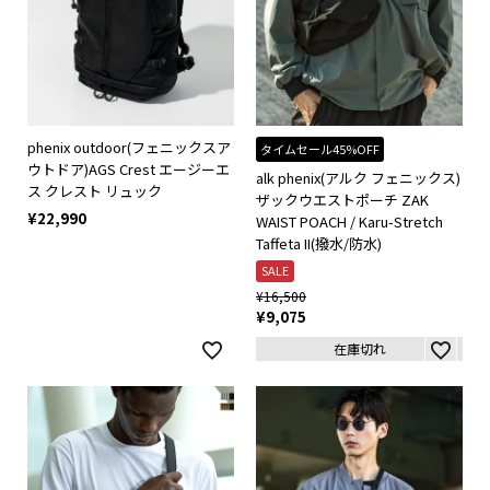
phenix outdoor(フェニックスア
タイムセール45%OFF
ウトドア)AGS Crest エージーエ
alk phenix(アルク フェニックス)
ス クレスト リュック
ザックウエストポーチ ZAK
¥
22,990
WAIST POACH / Karu-Stretch
Taffeta II(撥水/防水)
SALE
¥
16,500
¥
9,075
在庫切れ