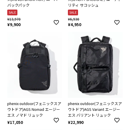
バックパック
リティ サコッシュ
SALE
SALE
¥
13,970
¥
6,930
¥
9,900
¥
4,950
phenix outdoor(フェニックスア
phenix outdoor(フェニックスア
ウトドア)AGS Nomad エージー
ウトドア)AGS Variant エージー
エス ノマド リュック
エス バリアント リュック
¥
17,050
¥
22,990