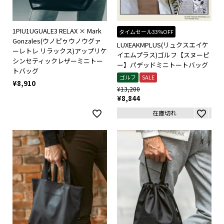
1PIU1UGUALE3 RELAX × Mark
タイムセール33%OFF
Gonzales(ウノピゥウノウグァ
LUXEAKMPLUS(リュクスエイケ
ーレトレ リラックス)アップリケ
イエムプラス)ゴルフ【スヌーピ
シンセティックレザーミニトー
ー】パデッドミニトートバッグ
トバッグ
ゴルフ
SALE
¥
8,910
¥
13,200
¥
8,844
在庫切れ