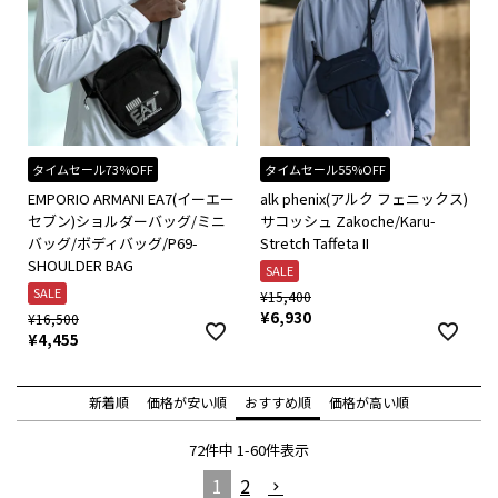
タイムセール73%OFF
タイムセール55%OFF
EMPORIO ARMANI EA7(イーエー
alk phenix(アルク フェニックス)
セブン)ショルダーバッグ/ミニ
サコッシュ Zakoche/Karu-
バッグ/ボディバッグ/P69-
Stretch Taffeta II
SHOULDER BAG
SALE
SALE
¥
15,400
¥
6,930
¥
16,500
¥
4,455
新着順
価格が安い順
おすすめ順
価格が高い順
72
件中
1
-
60
件表示
1
2