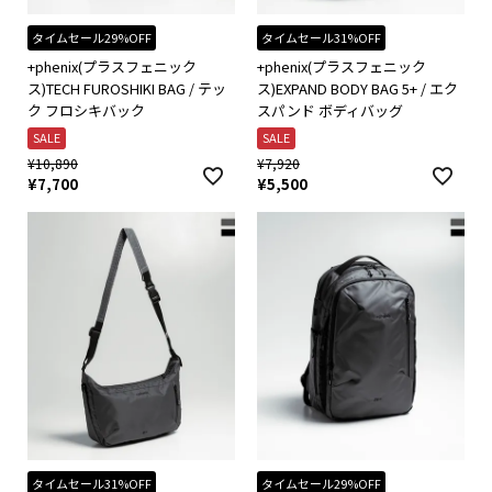
タイムセール29%OFF
タイムセール31%OFF
+phenix(プラスフェニック
+phenix(プラスフェニック
ス)TECH FUROSHIKI BAG / テッ
ス)EXPAND BODY BAG 5+ / エク
ク フロシキバック
スパンド ボディバッグ
SALE
SALE
¥
10,890
¥
7,920
¥
7,700
¥
5,500
タイムセール31%OFF
タイムセール29%OFF