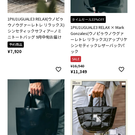
1PIU1UGUALE3 RELAX(ウノピゥ
タイムセール33%OFF
ウノウグァーレトレ リラックス)
1PIU1UGUALE3 RELAX × Mark
シンセティックサフィアーノミ
Gonzales(ウノピゥウノウグァ
ニトートバッグ 9月中旬お届け
ーレトレ リラックス)アップリケ
予約商品
シンセティックレザーバックパ
¥
7,920
ック
SALE
¥
16,940
¥
11,349