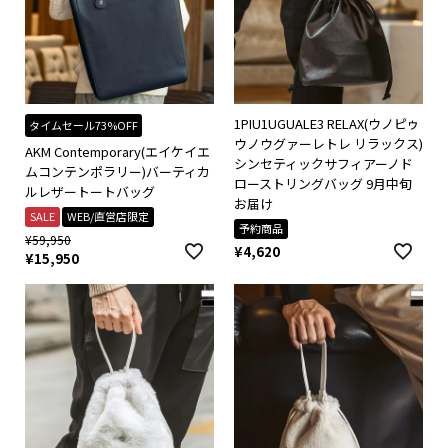
1PIU1UGUALE3 RELAX(ウノピゥ
タイムセール73%OFF
ウノウグァーレトレ リラックス)
AKM Contemporary(エイケイエ
シンセティックサフィアーノド
ムコンテンポラリー)バーティカ
ローストリングバッグ 9月中旬
ルレザートートバッグ
お届け
SALE
WEB/直営店限定
予約商品
¥
59,950
¥
4,620
¥
15,950