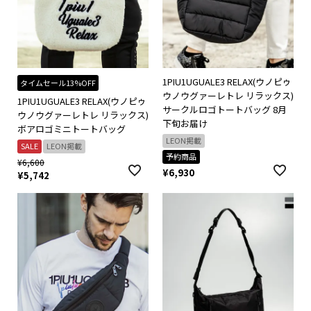
1PIU1UGUALE3 RELAX(ウノピゥ
タイムセール13%OFF
ウノウグァーレトレ リラックス)
1PIU1UGUALE3 RELAX(ウノピゥ
サークルロゴトートバッグ 8月
ウノウグァーレトレ リラックス)
下旬お届け
ボアロゴミニトートバッグ
LEON掲載
SALE
LEON掲載
予約商品
¥
6,600
¥
6,930
¥
5,742