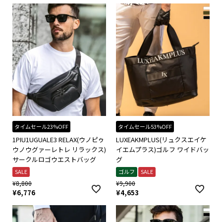
タイムセール23%OFF
タイムセール53%OFF
1PIU1UGUALE3 RELAX(ウノピゥ
LUXEAKMPLUS(リュクスエイケ
ウノウグァーレトレ リラックス)
イエムプラス)ゴルフ ワイドバッ
サークルロゴウエストバッグ
グ
SALE
ゴルフ
SALE
¥
8,800
¥
9,900
¥
6,776
¥
4,653