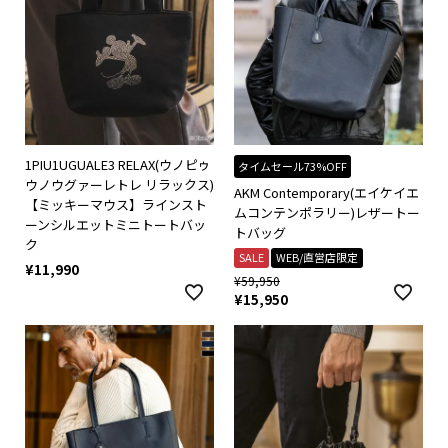
1PIU1UGUALE3 RELAX(ウノピゥ
タイムセール73%OFF
ウノウグァーレトレ リラックス)
AKM Contemporary(エイケイエ
【ミッキーマウス】ラインスト
ムコンテンポラリー)レザートー
ーンシルエットミニトートバッ
トバッグ
ク
SALE
WEB/直営店限定
¥
11,990
¥
59,950
¥
15,950