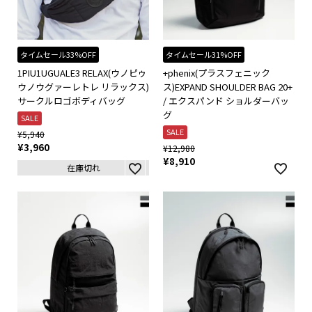
タイムセール33%OFF
タイムセール31%OFF
1PIU1UGUALE3 RELAX(ウノピゥ
+phenix(プラスフェニック
ウノウグァーレトレ リラックス)
ス)EXPAND SHOULDER BAG 20+
サークルロゴボディバッグ
/ エクスパンド ショルダーバッ
グ
SALE
SALE
¥
5,940
¥
3,960
¥
12,980
¥
8,910
在庫切れ