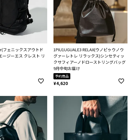
tdoor(フェニックスアウトド
1PIU1UGUALE3 RELAX(ウノピゥウノウ
st エージーエス クレスト リ
グァーレトレ リラックス)シンセティッ
クサフィアーノドローストリングバッグ
9月中旬お届け
予約商品
¥
4,620