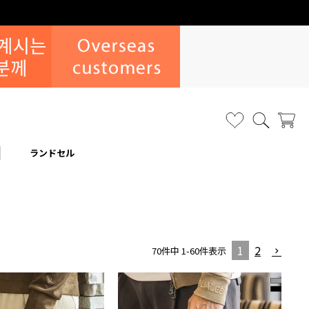
ランドセル
1
2
70
件中
1
-
60
件表示