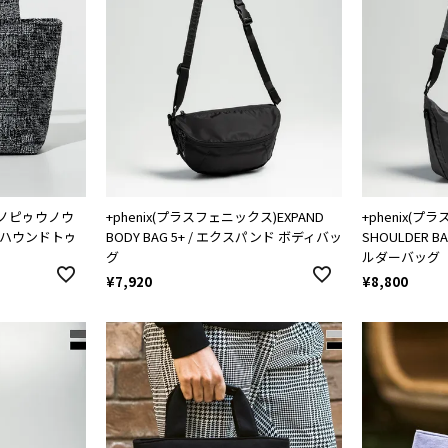
X(ウノピゥウノウ
+phenix(プラスフェニックス)EXPAND
+phenix(プ
)ハウンドトゥ
BODY BAG 5+ / エクスパンド ボディバッ
SHOULDER B
グ
ルダーバッグ
¥
7,920
¥
8,800