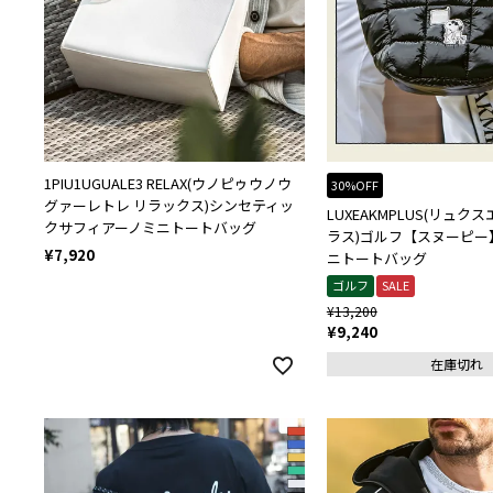
1PIU1UGUALE3 RELAX(ウノピゥウノウ
30%OFF
グァーレトレ リラックス)シンセティッ
LUXEAKMPLUS(リュ
クサフィアーノミニトートバッグ
ラス)ゴルフ【スヌーピー
¥
7,920
ニトートバッグ
ゴルフ
SALE
¥
13,200
¥
9,240
在庫切れ