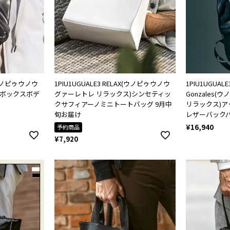
X(ウノピゥウノウ
1PIU1UGUALE3 RELAX(ウノピゥウノウ
1PIU1UGUALE3
)ボックスボデ
グァーレトレ リラックス)シンセティッ
Gonzales
クサフィアーノミニトートバッグ 9月中
リラックス)
旬お届け
レザーバック
¥
16,940
予約商品
¥
7,920