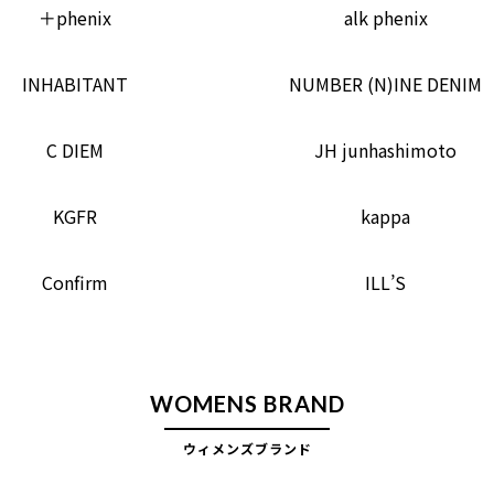
＋phenix
alk phenix
INHABITANT
NUMBER (N)INE DENIM
C DIEM
JH junhashimoto
KGFR
kappa
Confirm
ILL’S
WOMENS BRAND
ウィメンズブランド