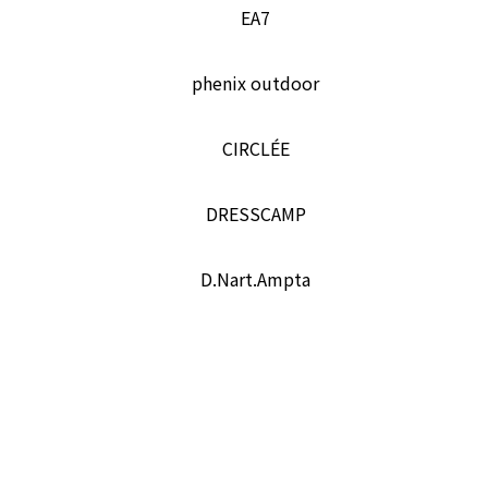
EA7
phenix outdoor
CIRCLÉE
DRESSCAMP
D.Nart.Ampta