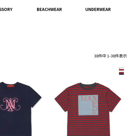
SSORY
BEACHWEAR
UNDERWEAR
38
件中
1
-
38
件表示