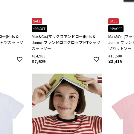
SALE
SALE
49%OFF
49%OFF
)Kids &
Max&Co.(マックスアンドコー)Kids &
Max&Co.(マ
Tシャツカットソ
Junior ブランドロゴクロップドTシャツ
Junior ブ
カットソー
ツカットソー
¥
14,960
¥
16,500
¥
7,629
¥
8,415