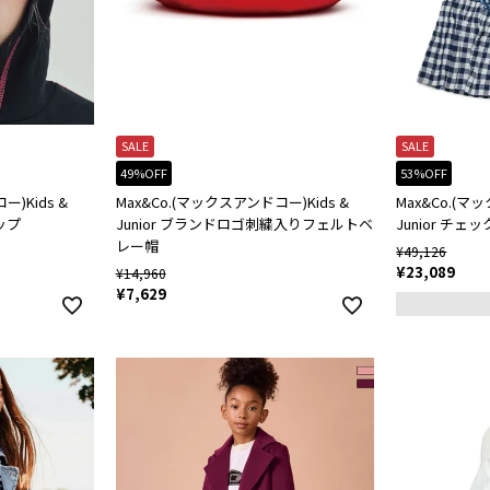
SALE
SALE
49%OFF
53%OFF
)Kids &
Max&Co.(マックスアンドコー)Kids &
Max&Co.(マ
ップ
Junior ブランドロゴ刺繍入りフェルトベ
Junior チ
レー帽
¥
49,126
¥
23,089
¥
14,960
¥
7,629