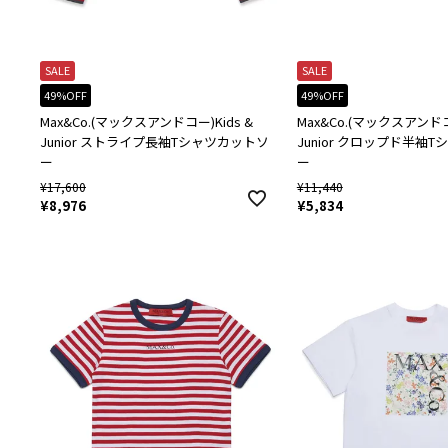
SALE
SALE
49%OFF
49%OFF
Max&Co.(マックスアンドコー)Kids &
Max&Co.(マックスアンドコー
Junior ストライプ長袖Tシャツカットソ
Junior クロップド半袖
ー
ー
¥
17,600
¥
11,440
¥
8,976
¥
5,834