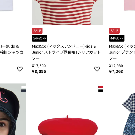
SALE
SALE
54%OFF
44%OFF
)Kids &
Max&Co.(マックスアンドコー)Kids &
Max&Co.(マ
柄半袖Tシャツカ
Junior ストライプ柄長袖Tシャツカット
Junior ブ
ソー
ソー
¥
17,600
¥
12,980
¥
8,096
¥
7,268