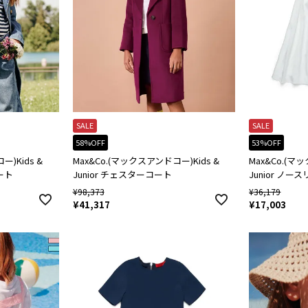
SALE
SALE
58%OFF
53%OFF
)Kids &
Max&Co.(マックスアンドコー)Kids &
Max&Co.(マ
ート
Junior チェスターコート
Junior ノ
¥
98,373
¥
36,179
¥
41,317
¥
17,003