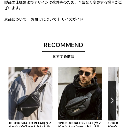
製品の仕様およびデザインは改善等のため、予告なく変更する場合がご
ざいます。
返品について
｜
お届けについて
｜
サイズガイド
RECOMMEND
おすすめ商品
1PIU1UGUALE3 RELAX(ウノ
1PIU1UGUALE3 RELAX(ウノ
1PIU1UGUA
ピゥウノウグァーレトレ リラ
ピゥウノウグァーレトレ リラ
ピゥウノウグ