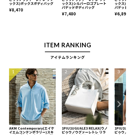
ックス)ボックスボディバッグ
ックス)シルバーロゴプレート
ックス)シル
パデッドボディバッグ
パデッドミニ
¥8,470
¥7,480
¥6,890
ITEM RANKING
アイテムランキング
1
2
3
AKM Contemporary(エイケ
1PIU1UGUALE3 RELAX(ウノ
1PIU1UGUA
イエムコンテンポラリー)スキ
ピゥウノウグァーレトレ リラ
ピゥウノウグ