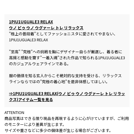
1PIU1UGUALE3 RELAX
ウノ ピゥ ウノ ウグァーレ トレ リラックス
"極上の普段着"としてファッショニスタに愛されてやまない、
1PIU1UGUALE3 RELAX
"至高" "究極"への挑戦を胸にデザイナー自らが厳選し、着る者に
高揚と感動を齎す"一着入魂"された作品で知られる1PIU1UGUALE3
のカジュアルウェアラインである。
服の価値を知る玄人からこそ絶対的な支持を受ける、リラックス
ラインならではの"究極の着心地"を是非体感してほしい。
⇒1PIU1UGUALE3 RELAX(ウノ ピゥ ウノ ウグァーレ トレ リラッ
クス)アイテム一覧を見る
ATTENTION
商品写真はできる限り現品を再現するように心がけていますが、ご利用
のモニターにより差異が生じます。
サイズや重さなどに多少の個体差が生じる場合がございます。