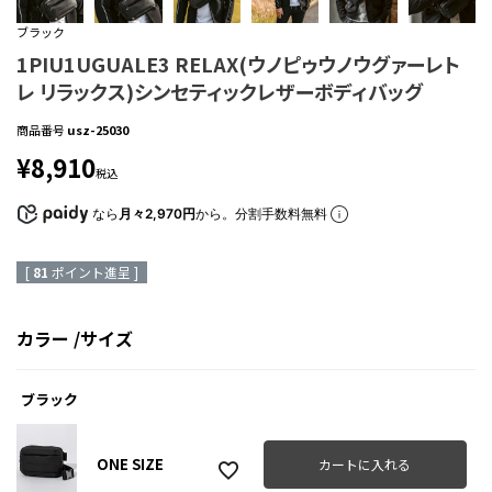
ブラック
1PIU1UGUALE3 RELAX(ウノピゥウノウグァーレト
レ リラックス)シンセティックレザーボディバッグ
商品番号
usz-25030
¥
8,910
税込
なら
月々2,970円
から。分割手数料無料
[
81
ポイント進呈 ]
カラー
サイズ
ブラック
ONE SIZE
カートに入れる