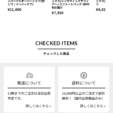
ッパープルオーバーシャツ(防
ックス)シンセティックサフィ
ックス)ネッ
シワ / イージーケア)
アーノミニトートバッグ 9月中
ツ
旬お届け
¥11,000
¥6,029
¥7,920
CHECKED ITEMS
チェックした商品
発送について
送料について
12時までのご注文は当日出荷
10,000円以上のご注文で送料
予定です。
無料！（国内出荷商品のみ）
詳しくはこちら »
詳しくはこちら »