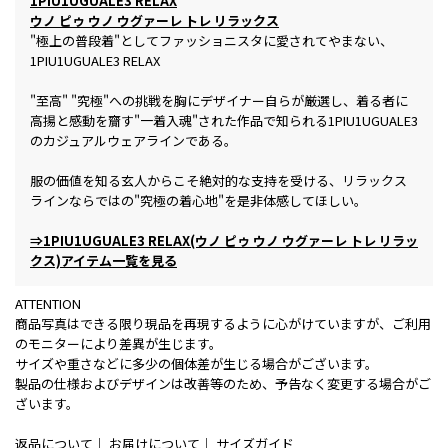
1PIU1UGUALE3 RELAX
ウノ ピゥ ウノ ウグァーレ トレ リラックス
"極上の普段着"としてファッショニスタに愛されてやまない、
1PIU1UGUALE3 RELAX
"至高" "究極"への挑戦を胸にデザイナー自らが厳選し、着る者に
高揚と感動を齎す"一着入魂"された作品で知られる1PIU1UGUALE3
のカジュアルウェアラインである。
服の価値を知る玄人からこそ絶対的な支持を受ける、リラックス
ラインならではの"究極の着心地"を是非体感してほしい。
⇒1PIU1UGUALE3 RELAX(ウノ ピゥ ウノ ウグァーレ トレ リラッ
クス)アイテム一覧を見る
ATTENTION
商品写真はできる限り現品を再現するように心がけていますが、ご利用
のモニターにより差異が生じます。
サイズや重さなどに多少の個体差が生じる場合がございます。
製品の仕様およびデザインは改善等のため、予告なく変更する場合がご
ざいます。
返品について
｜
お届けについて
｜
サイズガイド