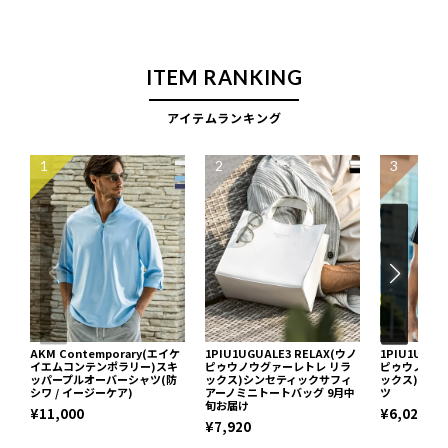
ITEM RANKING
アイテムランキング
1
2
3
AKM Contemporary(エイケ
1PIU1UGUALE3 RELAX(ウノ
1PIU1UGUA
イエムコンテンポラリー)スキ
ピゥウノウグァーレトレ リラ
ピゥウノウグ
ッパープルオーバーシャツ(防
ックス)シンセティックサフィ
ックス)ネッ
シワ / イージーケア)
アーノミニトートバッグ 9月中
ツ
旬お届け
¥11,000
¥6,029
¥7,920