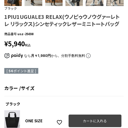
ブラック
1PIU1UGUALE3 RELAX(ウノピゥウノウグァーレト
レ リラックス)シンセティックレザーミニトートバッグ
商品番号
usz-25038
¥
5,940
税込
なら
月々1,980円
から。分割手数料無料
[
54
ポイント進呈 ]
カラー
サイズ
ブラック
ONE SIZE
カートに入れる