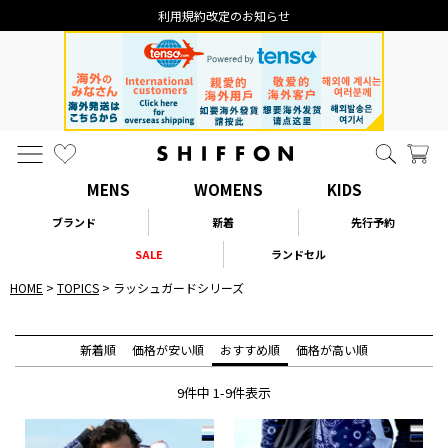
利用規約改定のお知らせ
MENS
WOMENS
KIDS
ブランド
新着
先行予約
SALE
ランドセル
HOME
TOPICS
ラッシュガードシリーズ
新着順
価格が安い順
おすすめ順
価格が高い順
9
件中
1
-
9
件表示