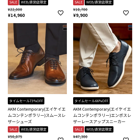
SALE
WEB/直営店限定
SALE
WEB/直営店限定
¥
22,000
¥
18,700
¥
14,960
¥
9,900
タイムセール73%OFF
タイムセール66%OFF
AKM Contemporary(エイケイエ
AKM Contemporary(エイケイエ
ムコンテンポラリー)スムースレ
ムコンテンポラリー)エンボスレ
ザーシューズ
ザーレースアップスニーカー
SALE
WEB/直営店限定
SALE
WEB/直営店限定
¥
50,875
¥
47,300