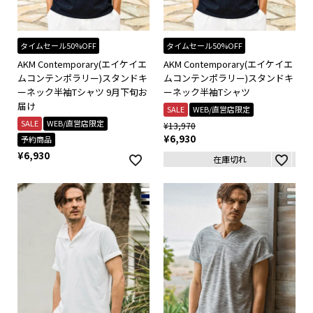
タイムセール50%OFF
タイムセール50%OFF
AKM Contemporary(エイケイエ
AKM Contemporary(エイケイエ
ムコンテンポラリー)スタンドキ
ムコンテンポラリー)スタンドキ
ーネック半袖Tシャツ 9月下旬お
ーネック半袖Tシャツ
届け
SALE
WEB/直営店限定
SALE
WEB/直営店限定
¥
13,970
¥
6,930
予約商品
¥
6,930
在庫切れ