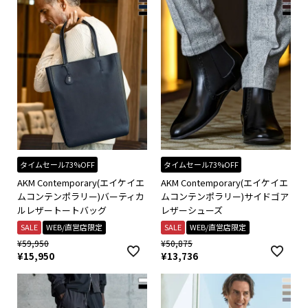
タイムセール73%OFF
タイムセール73%OFF
AKM Contemporary(エイケイエ
AKM Contemporary(エイケイエ
ムコンテンポラリー)バーティカ
ムコンテンポラリー)サイドゴア
ルレザートートバッグ
レザーシューズ
SALE
WEB/直営店限定
SALE
WEB/直営店限定
¥
59,950
¥
50,875
¥
15,950
¥
13,736