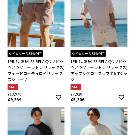
タイムセール33%OFF
タイムセール33%OFF
1PIU1UGUALE3 RELAX(ウノピゥ
1PIU1UGUALE3 RELAX(ウノピゥ
ウノウグァーレトレ リラックス)
ウノウグァーレトレ リラックス)
フェードコーデュロイリラック
アップリケロゴスラブ半袖Tシャ
スショーツ
ツ
SALE
SALE
¥
13,970
¥
7,920
¥
9,359
¥
5,306