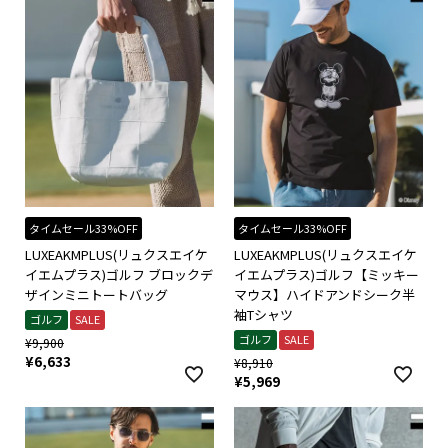
タイムセール33%OFF
タイムセール33%OFF
LUXEAKMPLUS(リュクスエイケ
LUXEAKMPLUS(リュクスエイケ
イエムプラス)ゴルフ ブロックデ
イエムプラス)ゴルフ【ミッキー
ザインミニトートバッグ
マウス】ハイドアンドシーク半
袖Tシャツ
ゴルフ
SALE
ゴルフ
SALE
¥
9,900
¥
6,633
¥
8,910
¥
5,969