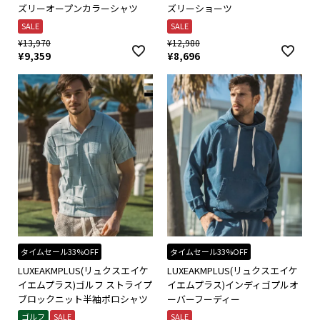
ズリーオープンカラーシャツ
ズリーショーツ
SALE
SALE
¥
13,970
¥
12,980
¥
9,359
¥
8,696
タイムセール33%OFF
タイムセール33%OFF
LUXEAKMPLUS(リュクスエイケ
LUXEAKMPLUS(リュクスエイケ
イエムプラス)ゴルフ ストライプ
イエムプラス)インディゴプルオ
ブロックニット半袖ポロシャツ
ーバーフーディー
ゴルフ
SALE
SALE