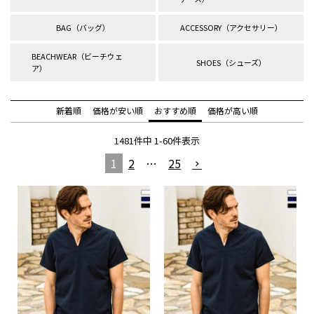
BAG（バッグ）
ACCESSORY（アクセサリー）
BEACHWEAR（ビーチウェ
SHOES（シューズ）
ア）
新着順
価格が安い順
おすすめ順
価格が高い順
1481
件中
1
-
60
件表示
1
2
…
25