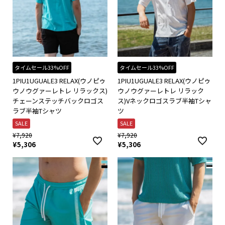
タイムセール33%OFF
タイムセール33%OFF
1PIU1UGUALE3 RELAX(ウノピゥ
1PIU1UGUALE3 RELAX(ウノピゥ
ウノウグァーレトレ リラックス)
ウノウグァーレトレ リラック
チェーンステッチバックロゴス
ス)Vネックロゴスラブ半袖Tシャ
ラブ半袖Tシャツ
ツ
SALE
SALE
¥
7,920
¥
7,920
¥
5,306
¥
5,306