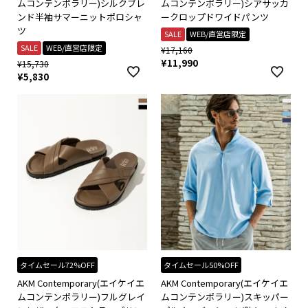
ムコンテンポラリー)シルクブレ
ムコンテンポラリー)シアサッカ
ンド半袖サマーニットポロシャ
ークロップドワイドパンツ
ツ
SALE
WEB/直営店限定
SALE
WEB/直営店限定
¥
17,160
¥
11,990
¥
15,730
¥
5,830
タイムセール72%OFF
タイムセール50%OFF
AKM Contemporary(エイケイエ
AKM Contemporary(エイケイエ
ムコンテンポラリー)フルグレイ
ムコンテンポラリー)スキッパー