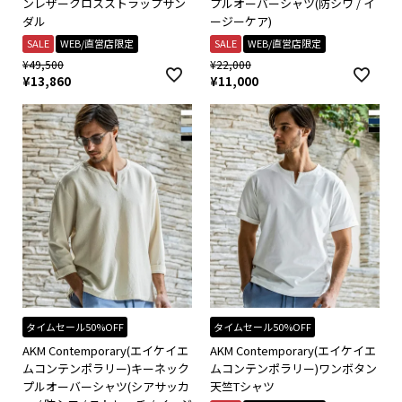
ンレザークロスストラップサン
プルオーバーシャツ(防シワ / イ
ダル
ージーケア)
SALE
WEB/直営店限定
SALE
WEB/直営店限定
¥
49,500
¥
22,000
¥
13,860
¥
11,000
タイムセール50%OFF
タイムセール50%OFF
AKM Contemporary(エイケイエ
AKM Contemporary(エイケイエ
ムコンテンポラリー)キーネック
ムコンテンポラリー)ワンボタン
プルオーバーシャツ(シアサッカ
天竺Tシャツ