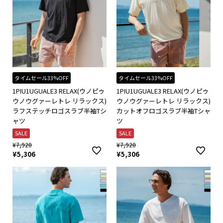
タイムセール33%OFF
タイムセール33%OFF
1PIU1UGUALE3 RELAX(ウノピゥ
1PIU1UGUALE3 RELAX(ウノピゥ
ウノウグァーレトレ リラックス)
ウノウグァーレトレ リラックス)
ラフステッチロゴスラブ半袖Tシ
カットオフロゴスラブ半袖Tシャ
ャツ
ツ
SALE
SALE
¥
7,920
¥
7,920
¥
5,306
¥
5,306