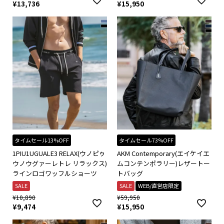
¥
13,736
¥
15,950
タイムセール13%OFF
タイムセール73%OFF
1PIU1UGUALE3 RELAX(ウノピゥ
AKM Contemporary(エイケイエ
ウノウグァーレトレ リラックス)
ムコンテンポラリー)レザートー
ラインロゴワッフルショーツ
トバッグ
SALE
SALE
WEB/直営店限定
¥
10,890
¥
59,950
¥
9,474
¥
15,950