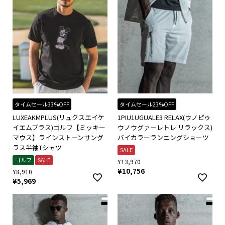
タイムセール33%OFF
タイムセール23%OFF
LUXEAKMPLUS(リュクスエイケ
1PIU1UGUALE3 RELAX(ウノピゥ
イエムプラス)ゴルフ【ミッキー
ウノウグァーレトレ リラックス)
マウス】ラインストーンサング
バイカラーランニングショーツ
ラス半袖Tシャツ
SALE
ゴルフ
SALE
¥
13,970
¥
10,756
¥
8,910
¥
5,969