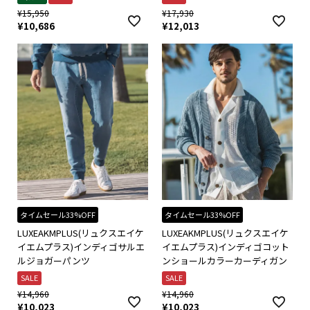
¥
15,950
¥
17,930
¥
10,686
¥
12,013
タイムセール33%OFF
タイムセール33%OFF
LUXEAKMPLUS(リュクスエイケ
LUXEAKMPLUS(リュクスエイケ
イエムプラス)インディゴサルエ
イエムプラス)インディゴコット
ルジョガーパンツ
ンショールカラーカーディガン
SALE
SALE
¥
14,960
¥
14,960
¥
10,023
¥
10,023