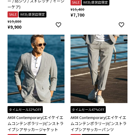
ー / 防シワ / ストレッチ / イージ
SALE
WEB/直営店限定
ーケア)
¥
15,400
SALE
WEB/直営店限定
¥
7,700
¥
19,800
¥
9,900
タイムセール32%OFF
タイムセール47%OFF
AKM Contemporary(エイケイエ
AKM Contemporary(エイケイエ
ムコンテンポラリー)ピンストラ
ムコンテンポラリー)ピンストラ
イプシアサッカージャケット
イプシアサッカーパンツ