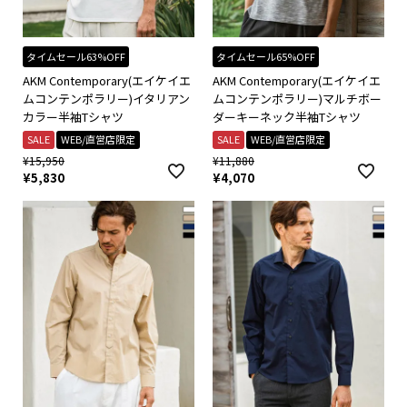
タイムセール63%OFF
タイムセール65%OFF
AKM Contemporary(エイケイエ
AKM Contemporary(エイケイエ
ムコンテンポラリー)イタリアン
ムコンテンポラリー)マルチボー
カラー半袖Tシャツ
ダーキーネック半袖Tシャツ
SALE
WEB/直営店限定
SALE
WEB/直営店限定
¥
15,950
¥
11,880
¥
5,830
¥
4,070