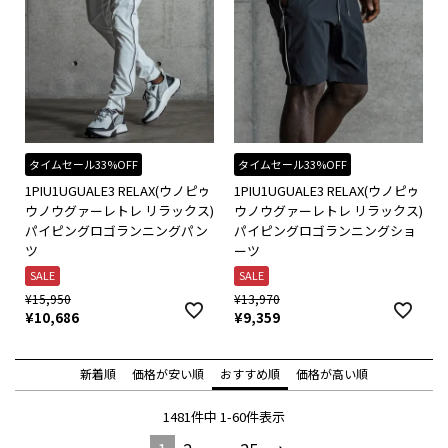
タイムセール33%OFF
タイムセール33%OFF
1PIU1UGUALE3 RELAX(ウノピゥ
1PIU1UGUALE3 RELAX(ウノピゥ
ウノウグァーレトレ リラックス)
ウノウグァーレトレ リラックス)
パイピングロゴランニングパン
パイピングロゴランニングショ
ツ
ーツ
SALE
SALE
¥
15,950
¥
13,970
¥
10,686
¥
9,359
新着順
価格が安い順
おすすめ順
価格が高い順
1481
件中
1
-
60
件表示