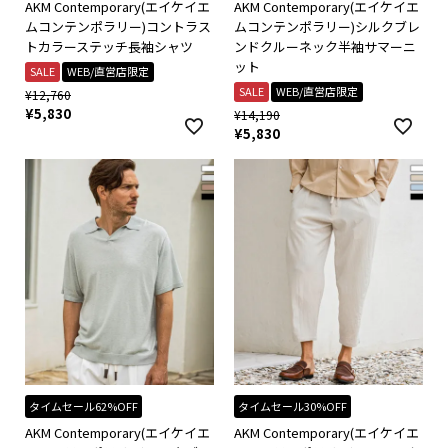
AKM Contemporary(エイケイエ
AKM Contemporary(エイケイエ
ムコンテンポラリー)コントラス
ムコンテンポラリー)シルクブレ
トカラーステッチ長袖シャツ
ンドクルーネック半袖サマーニ
ット
SALE
WEB/直営店限定
SALE
WEB/直営店限定
¥
12,760
¥
5,830
¥
14,190
¥
5,830
タイムセール62%OFF
タイムセール30%OFF
AKM Contemporary(エイケイエ
AKM Contemporary(エイケイエ