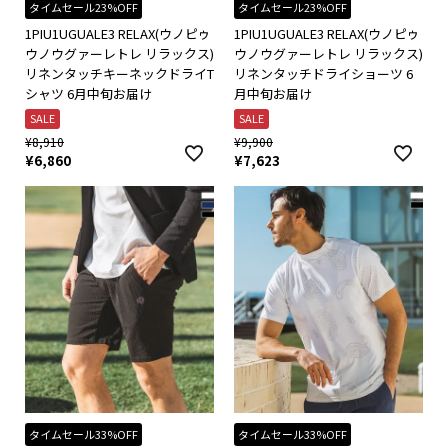
タイムセール23%OFF
タイムセール23%OFF
1PIU1UGUALE3 RELAX(ウノピゥ
1PIU1UGUALE3 RELAX(ウノピゥ
ウノウグァーレトレ リラックス)
ウノウグァーレトレ リラックス)
リネンタッチキーネックドライT
リネンタッチドライショーツ 6
シャツ 6月中旬お届け
月中旬お届け
SALE
SALE
¥
8,910
¥
9,900
¥
6,860
¥
7,623
タイムセール33%OFF
タイムセール33%OFF