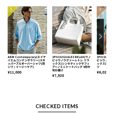
1
2
3
AKM Contemporary(エイケ
1PIU1UGUALE3 RELAX(ウノ
1PIU1UGUA
イエムコンテンポラリー)スキ
ピゥウノウグァーレトレ リラ
ピゥウノウグ
ッパープルオーバーシャツ(防
ックス)シンセティックサフィ
ックス)ネッ
シワ / イージーケア)
アーノミニトートバッグ 9月中
ツ
旬お届け
¥11,000
¥6,029
¥7,920
CHECKED ITEMS