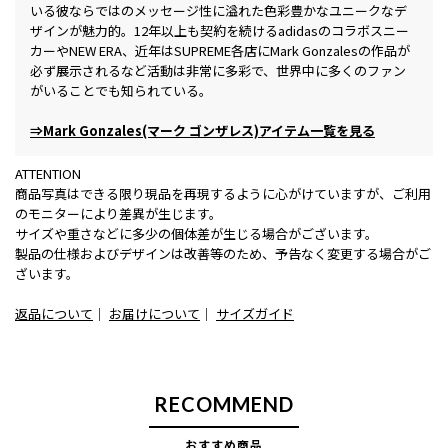
いる彼ならではのメッセージ性に溢れた色彩豊かなユニークなデ
ザインが魅力的。12年以上も契約を続けるadidasのコラボスニー
カーやNEW ERA、近年はSUPREME各店にMark Gonzalesの作品が
必ず展示されるなど活動は非常に多彩で、世界中に多くのファン
がいることでも知られている。
⇒Mark Gonzales(マーク ゴンザレス)アイテム一覧を見る
ATTENTION
商品写真はできる限り現品を再現するように心がけていますが、ご利用
のモニターにより差異が生じます。
サイズや重さなどに多少の個体差が生じる場合がございます。
製品の仕様およびデザインは改善等のため、予告なく変更する場合がご
ざいます。
返品について
｜
お届けについて
｜
サイズガイド
RECOMMEND
おすすめ商品