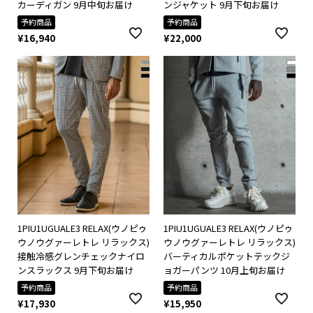
カーディガン 9月中旬お届け
ンジャケット 9月下旬お届け
予約商品
予約商品
¥
16,940
¥
22,000
1PIU1UGUALE3 RELAX(ウノピゥ
1PIU1UGUALE3 RELAX(ウノピゥ
ウノウグァーレトレ リラックス)
ウノウグァーレトレ リラックス)
接触冷感グレンチェックナイロ
バーティカルポケットテックジ
ンスラックス 9月下旬お届け
ョガーパンツ 10月上旬お届け
予約商品
予約商品
¥
17,930
¥
15,950