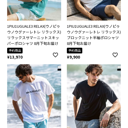
1PIU1UGUALE3 RELAX(ウノピゥ
1PIU1UGUALE3 RELAX(ウノピゥ
ウノウグァーレトレ リラックス)
ウノウグァーレトレ リラックス)
リラックスサマーニットスキッ
ブロックニット半袖ポロシャツ
パーポロシャツ 8月下旬お届け
8月下旬お届け
予約商品
予約商品
¥
13,970
¥
9,900