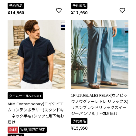
予約商品
予約商品
¥
14,960
¥
17,930
1PIU1UGUALE3 RELAX(ウノピゥ
タイムセール50%OFF
ウノウグァーレトレ リラックス)
AKM Contemporary(エイケイエ
リネンブレンドリラックスイー
ムコンテンポラリー)スタンドキ
ジーパンツ 9月下旬お届け
ーネック半袖Tシャツ 9月下旬お
予約商品
届け
¥
15,950
SALE
WEB/直営店限定