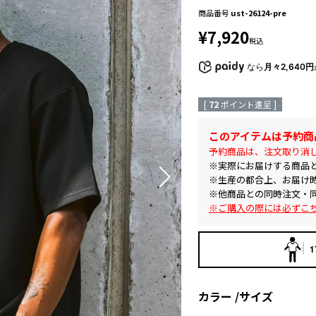
商品番号
ust-26124-pre
¥
7,920
税込
なら
月々2,640円
[
72
ポイント進呈 ]
このアイテムは予約商
予約商品は、注文取り消
※実際にお届けする商品
※生産の都合上、お届け
※他商品との同時注文・
※ご購入の際には必ずこ
1
カラー
サイズ