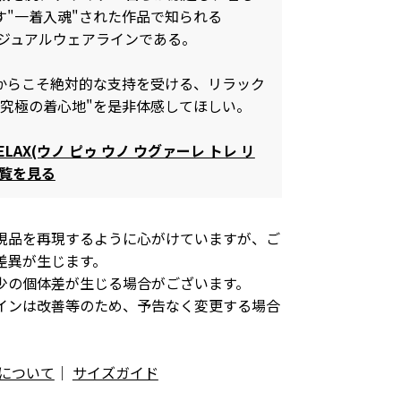
す"一着入魂"された作品で知られる
3のカジュアルウェアラインである。
からこそ絶対的な支持を受ける、リラック
"究極の着心地"を是非体感してほしい。
 RELAX(ウノ ピゥ ウノ ウグァーレ トレ リ
一覧を見る
現品を再現するように心がけていますが、ご
差異が生じます。
少の個体差が生じる場合がございます。
インは改善等のため、予告なく変更する場合
について
｜
サイズガイド