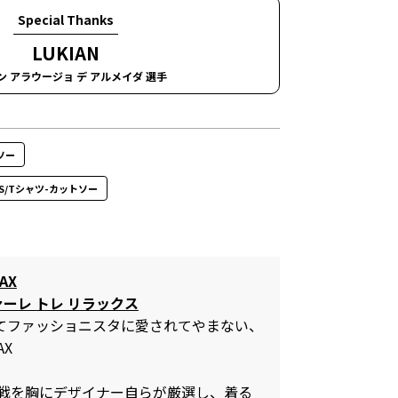
Special Thanks
LUKIAN
ン アラウージョ デ アルメイダ 選手
ソー
TOPS/Tシャツ-カットソー
AX
ァーレ トレ リラックス
してファッショニスタに愛されてやまない、
AX
の挑戦を胸にデザイナー自らが厳選し、着る