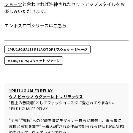
ショーツ
と合わせれば洗練されたセットアップスタイルをお
楽しみいただけます。
エンボスロゴシリーズは
こちら
1PIU1UGUALE3 RELAX/TOPS/スウェット-ジャージ
MENS/TOPS/スウェット-ジャージ
1PIU1UGUALE3 RELAX
ウノ ピゥ ウノ ウグァーレ トレ リラックス
"極上の普段着"としてファッショニスタに愛されてやまない、
1PIU1UGUALE3 RELAX
"至高" "究極"への挑戦を胸にデザイナー自らが厳選し、着る者に
高揚と感動を齎す"一着入魂"された作品で知られる1PIU1UGUALE3
のカジュアルウェアラインである。