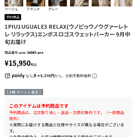
ベージュ
ブラック
グレー
予約商品
1PIU1UGUALE3 RELAX(ウノピゥウノウグァーレト
レ リラックス)エンボスロゴスウェットパーカー 9月中
旬お届け
商品番号
uso-26083-pre
¥
15,950
税込
なら
月々5,316円
から。分割手数料無料
[
145
ポイント進呈 ]
このアイテムは予約商品です
予約商品は、注文取り消し・返品・交換対象外です。（一部商品
除外）
※実際にお届けする商品と仕様やサイズが異なる場合がございま
す。
※生産の都合上、お届け時期が前後する場合がございます。