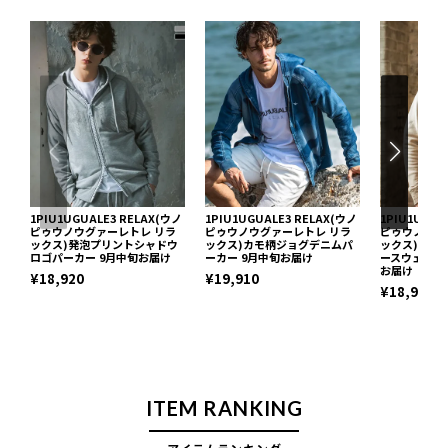
1PIU1UGUALE3 RELAX(ウノ
1PIU1UGUALE3 RELAX(ウノ
1PIU1UGUA
ピゥウノウグァーレトレ リラ
ピゥウノウグァーレトレ リラ
ピゥウノウグ
ックス)発泡プリントシャドウ
ックス)カモ柄ジョグデニムパ
ックス)ピグ
ロゴパーカー 9月中旬お届け
ーカー 9月中旬お届け
ースウェット
お届け
¥18,920
¥19,910
¥18,920
ITEM RANKING