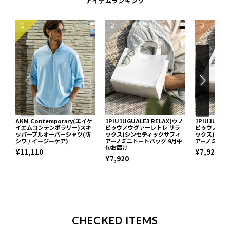
アイテムランキング
1
2
3
AKM Contemporary(エイケ
1PIU1UGUALE3 RELAX(ウノ
1PIU1UGUA
イエムコンテンポラリー)スキ
ピゥウノウグァーレトレ リラ
ピゥウノウグ
ッパープルオーバーシャツ(防
ックス)シンセティックサフィ
ックス)シン
シワ / イージーケア)
アーノミニトートバッグ 9月中
アーノミニト
旬お届け
¥11,110
¥7,920
¥7,920
CHECKED ITEMS