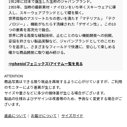
1952年に日本で誕生した生粋のジャパンブランド。
1955年、当時の最新素材・ナイロンをいち早くスキーウェアに導
入し、スキーウェアブランドとして礎を築く。
世界屈指のアスリートたちの思いを満たす「マテリアル」「テク
ノロジー」、機能がもたらす洗練された「デザイン性」。この10
つの要素を高次元で融合。
世界に誇る高度な縫製技術、止むことのない機能開発への挑戦、
妥協を許さない製品実験など、ジャパンブランドとしてのこだわ
りを追求し、さまざまなフィールドで快適に、安心して楽しめる
確かな商品開発に取り組み続ける。
⇒phenix(フェニックス)アイテム一覧を見る
ATTENTION
商品写真はできる限り現品を再現するように心がけていますが、ご利用
のモニターにより差異が生じます。
サイズや重さなどに多少の個体差が生じる場合がございます。
製品の仕様およびデザインは改善等のため、予告なく変更する場合がご
ざいます。
返品について
｜
お届けについて
｜
サイズガイド