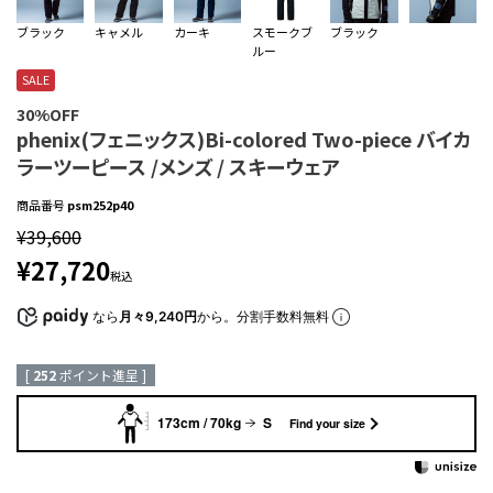
ブラック
キャメル
カーキ
スモークブ
ブラック
ルー
SALE
30%OFF
phenix(フェニックス)Bi-colored Two-piece バイカ
ラーツーピース /メンズ / スキーウェア
商品番号
psm252p40
¥
39,600
¥
27,720
税込
なら
月々9,240円
から。分割手数料無料
[
252
ポイント進呈 ]
173cm / 70kg
S
Find your size