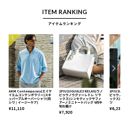
ITEM RANKING
アイテムランキング
1
2
3
AKM Contemporary(エイケ
1PIU1UGUALE3 RELAX(ウノ
1PIU1UGUA
イエムコンテンポラリー)スキ
ピゥウノウグァーレトレ リラ
ピゥウノウグ
ッパープルオーバーシャツ(防
ックス)シンセティックサフィ
ックス)ネッ
シワ / イージーケア)
アーノミニトートバッグ 9月中
ツ
旬お届け
¥11,110
¥6,237
¥7,920