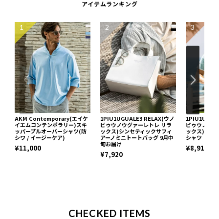
アイテムランキング
1
2
3
AKM Contemporary(エイケ
1PIU1UGUALE3 RELAX(ウノ
1PIU1UGUA
イエムコンテンポラリー)スキ
ピゥウノウグァーレトレ リラ
ピゥウノウグ
ッパープルオーバーシャツ(防
ックス)シンセティックサフィ
ックス)ブロ
シワ / イージーケア)
アーノミニトートバッグ 9月中
シャツ
旬お届け
¥11,000
¥8,910
¥7,920
CHECKED ITEMS