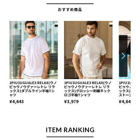
おすすめ商品
1PIU1UGUALE3 RELAX(ウノ
1PIU1UGUALE3 RELAX(ウノ
1PIU1UGUA
ピゥウノウグァーレトレ リラ
ピゥウノウグァーレトレ リラ
ピゥウノウグ
ックス)ダブルライン半袖Tシ
ックス)グロッシー刺繍ネック
ックス)グラ
ャツ
ロゴ半袖Tシャツ
ストーン半袖
¥4,643
¥3,979
¥4,643
ITEM RANKING