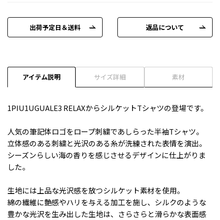
出荷予定日＆送料
返品について
アイテム説明
サイズ詳細
素材
1PIU1UGUALE3 RELAXからシルケットTシャツの登場です。
人気の筆記体ロゴをロープ刺繍であしらった半袖Tシャツ。
立体感のある刺繍と光沢のある糸が洗練された表情を演出。
シーズンらしい海の香りを感じさせるデザインに仕上がりま
した。
生地には上品な光沢感を放つシルケット素材を使用。
綿の繊維に艶感やハリを与える加工を施し、シルクのような
豊かな光沢を生み出した生地は、さらさらと滑らかな表面感