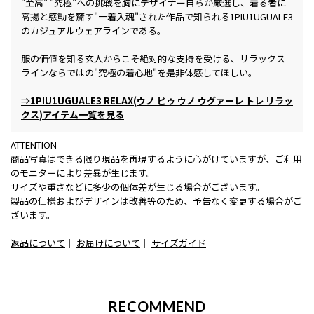
"至高" "究極"への挑戦を胸にデザイナー自らが厳選し、着る者に
高揚と感動を齎す"一着入魂"された作品で知られる1PIU1UGUALE3
のカジュアルウェアラインである。
服の価値を知る玄人からこそ絶対的な支持を受ける、リラックス
ラインならではの"究極の着心地"を是非体感してほしい。
⇒1PIU1UGUALE3 RELAX(ウノ ピゥ ウノ ウグァーレ トレ リラッ
クス)アイテム一覧を見る
ATTENTION
商品写真はできる限り現品を再現するように心がけていますが、ご利用
のモニターにより差異が生じます。
サイズや重さなどに多少の個体差が生じる場合がございます。
製品の仕様およびデザインは改善等のため、予告なく変更する場合がご
ざいます。
返品について
｜
お届けについて
｜
サイズガイド
RECOMMEND