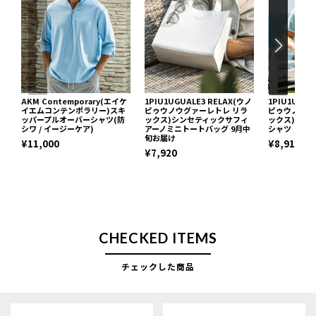
AKM Contemporary(エイケ
1PIU1UGUALE3 RELAX(ウノ
1PIU1UGUA
イエムコンテンポラリー)スキ
ピゥウノウグァーレトレ リラ
ピゥウノウグ
ッパープルオーバーシャツ(防
ックス)シンセティックサフィ
ックス)ブロ
シワ / イージーケア)
アーノミニトートバッグ 9月中
シャツ
旬お届け
¥11,000
¥8,910
¥7,920
CHECKED ITEMS
チェックした商品