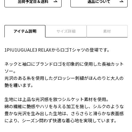
出荷予定日＆送料
返品について
アイテム説明
サイズ詳細
素材
1PIU1UGUALE3 RELAXからロゴTシャツの登場です。
ネックと袖口にブランドロゴを印象的に使用した長袖カット
ソー。
光沢のある糸を使用したグロッシー刺繍がほんのりと大人の
艶を纏います。
生地には上品な光沢感を放つシルケット素材を使用。
綿の繊維に艶感やハリを与える加工を施し、シルクのような
豊かな光沢を生み出した生地は、さらさらと滑らかな表面感
により、シーズン問わず快適な着心地を実現しています。