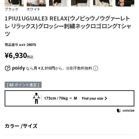
ブラック
ホワイト
1PIU1UGUALE3 RELAX(ウノピゥウノウグァーレト
レ リラックス)グロッシー刺繍ネックロゴロングTシャ
ツ
商品番号
ust-26075
¥
6,930
税込
なら
月々2,310円
から。分割手数料無料
[
63
ポイント進呈 ]
173cm / 70kg
M
Find your size
カラー
サイズ