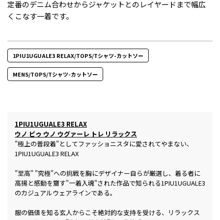
定番のデニム合わせからジャケットとのレイヤードまで幅広
くこなす一着です。
1PIU1UGUALE3 RELAX/TOPS/Tシャツ-カットソー
MENS/TOPS/Tシャツ-カットソー
1PIU1UGUALE3 RELAX
ウノ ピゥ ウノ ウグァーレ トレ リラックス
"極上の普段着"としてファッショニスタに愛されてやまない、
1PIU1UGUALE3 RELAX
"至高" "究極"への挑戦を胸にデザイナー自らが厳選し、着る者に
高揚と感動を齎す"一着入魂"された作品で知られる1PIU1UGUALE3
のカジュアルウェアラインである。
服の価値を知る玄人からこそ絶対的な支持を受ける、リラックス