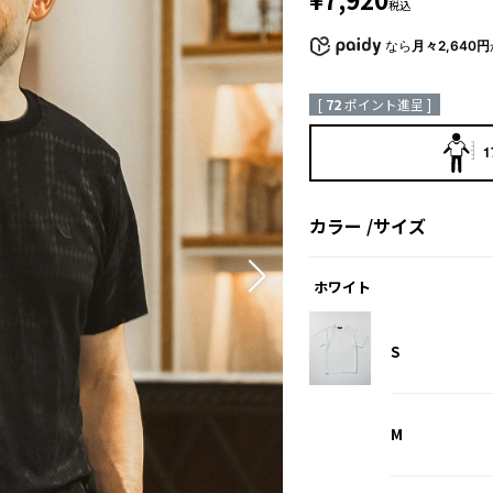
税込
なら
月々2,640円
[
72
ポイント進呈 ]
1
カラー
サイズ
ホワイト
S
M