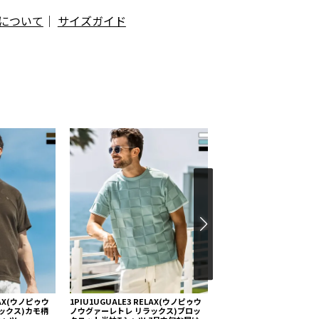
について
｜
サイズガイド
ELAX(ウノピゥウ
1PIU1UGUALE3 RELAX(ウノピゥウ
1PIU1UGUALE3 RELA
ックス)カモ柄
ノウグァーレトレ リラックス)ブロッ
ノウグァーレトレ リラック