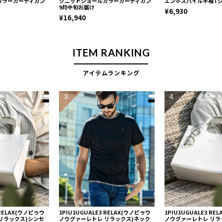
カラーカーディガン
クニットショールカラーカーディガン
エンボスパイル半袖T
9月中旬お届け
¥6,930
¥16,940
ITEM RANKING
アイテムランキング
3
4
 RELAX(ウノピゥウ
1PIU1UGUALE3 RELAX(ウノピゥウ
1PIU1UGUALE3 R
リラックス)シンセ
ノウグァーレトレ リラックス)ネック
ノウグァーレトレ リラ