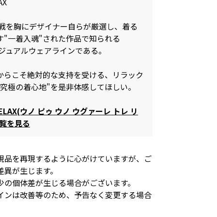
AX
の挑戦を胸にデザイナー自らが厳選し、着る
す"一着入魂"された作品で知られる
3のカジュアルウェアラインである。
からこそ絶対的な支持を受ける、リラック
"究極の着心地"を是非体感してほしい。
 RELAX(ウノ ピゥ ウノ ウグァーレ トレ リ
一覧を見る
現品を再現するように心がけていますが、ご
差異が生じます。
少の個体差が生じる場合がございます。
インは改善等のため、予告なく変更する場合