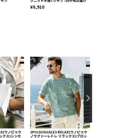
シャツ
クニット半袖Tシャツ 7月中旬お届け
カモジャガードTシャツ
¥8,910
¥8,910
5
6
ELAX(ウノピゥウ
1PIU1UGUALE3 RELAX(ウノピゥウ
1PIU1UGUALE3 RELA
ックス)シンセ
ノウグァーレトレ リラックス)ブロッ
ノウグァーレトレ リラック