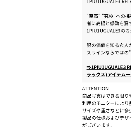
1PIU1UGUALE3 REL
"至高" "究極"へ
者に高揚と感動を齎
1PIU1UGUALE
服の価値を知る玄人
スラインならではの
⇒1PIU1UGUALE3
ラックス)アイテム
ATTENTION
商品写真はできる限り
利用のモニターにより
サイズや重さなどに多
製品の仕様およびデザ
がございます。