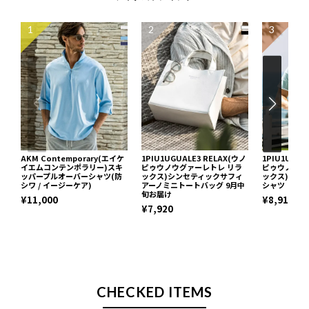
1
2
3
AKM Contemporary(エイケ
1PIU1UGUALE3 RELAX(ウノ
1PIU1UGUA
イエムコンテンポラリー)スキ
ピゥウノウグァーレトレ リラ
ピゥウノウグ
ッパープルオーバーシャツ(防
ックス)シンセティックサフィ
ックス)ブロ
シワ / イージーケア)
アーノミニトートバッグ 9月中
シャツ
旬お届け
¥11,000
¥8,910
¥7,920
CHECKED ITEMS