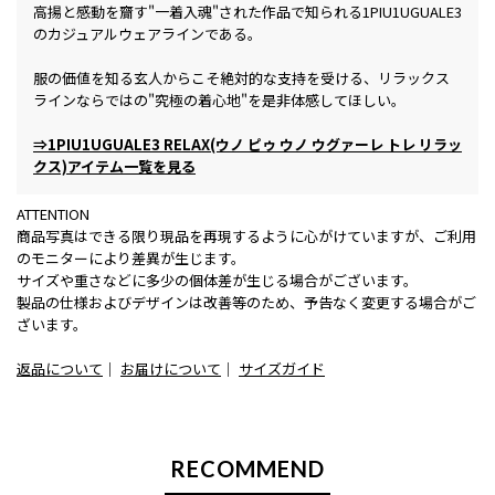
高揚と感動を齎す"一着入魂"された作品で知られる1PIU1UGUALE3
のカジュアルウェアラインである。
服の価値を知る玄人からこそ絶対的な支持を受ける、リラックス
ラインならではの"究極の着心地"を是非体感してほしい。
⇒1PIU1UGUALE3 RELAX(ウノ ピゥ ウノ ウグァーレ トレ リラッ
クス)アイテム一覧を見る
ATTENTION
商品写真はできる限り現品を再現するように心がけていますが、ご利用
のモニターにより差異が生じます。
サイズや重さなどに多少の個体差が生じる場合がございます。
製品の仕様およびデザインは改善等のため、予告なく変更する場合がご
ざいます。
返品について
｜
お届けについて
｜
サイズガイド
RECOMMEND