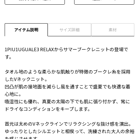
アイテム説明
サイズ詳細
素材
1PIU1UGUALE3 RELAXからサマーブークレニットの登場で
す。
タオル地のような柔らかな肌触りが特徴のブークレ糸を採用
したVネックニット。
凹凸が肌の接地面を減らし風を通すことで盛夏でも快適な着
心地に。
吸湿性にも優れ、真夏の太陽の下でも肌に張り付かず、常に
ドライなコンディションをキープします。
首元は太めのVネックラインでリラクシングな抜け感を演出。
ゆったりとしたシルエットと相俟って、洗練された大人の余裕
を感じさせます。