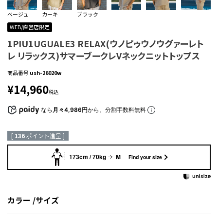
ベージュ
カーキ
ブラック
WEB/直営店限定
1PIU1UGUALE3 RELAX(ウノピゥウノウグァーレト
レ リラックス)サマーブークレVネックニットトップス
商品番号
ush-26020w
¥
14,960
税込
なら
月々4,986円
から。分割手数料無料
[
136
ポイント進呈 ]
173cm / 70kg
M
Find your size
カラー
サイズ