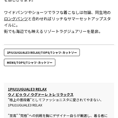
ワイドパンツやショーツでラフな着こなしは勿論、同生地の
ロングパンツ
と合わせればリッチなサマーセットアップスタ
イルに。
街でも海辺でも映えるリゾートラグジュアリーを是非。
1PIU1UGUALE3 RELAX/TOPS/Tシャツ-カットソー
MENS/TOPS/Tシャツ-カットソー
1PIU1UGUALE3 RELAX
ウノ ピゥ ウノ ウグァーレ トレ リラックス
"極上の普段着"としてファッショニスタに愛されてやまない、
1PIU1UGUALE3 RELAX
"至高" "究極"への挑戦を胸にデザイナー自らが厳選し、着る者に