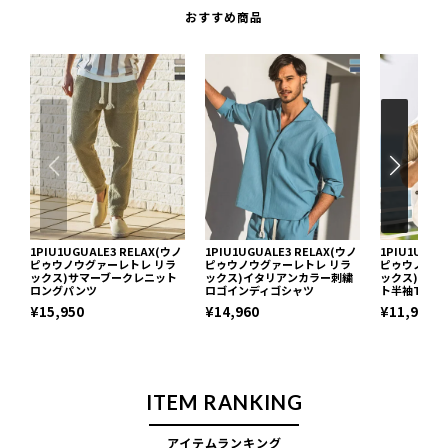
おすすめ商品
1PIU1UGUALE3 RELAX(ウノ
1PIU1UGUALE3 RELAX(ウノ
1PIU1UGUA
ピゥウノウグァーレトレ リラ
ピゥウノウグァーレトレ リラ
ピゥウノウグ
ックス)サマーブークレニット
ックス)イタリアンカラー刺繍
ックス)ブロ
ロングパンツ
ロゴインディゴシャツ
ト半袖Tシャ
¥15,950
¥14,960
¥11,990
ITEM RANKING
アイテムランキング