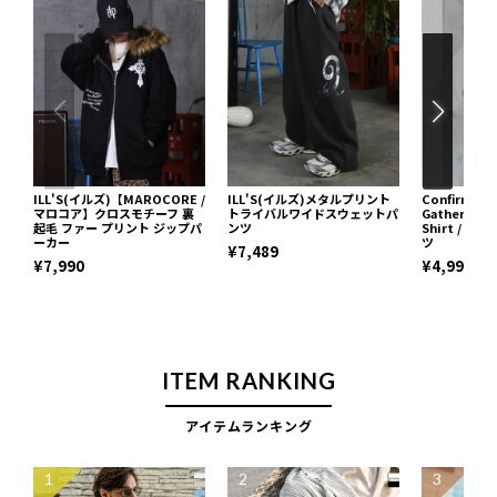
ILL'S(イルズ)【MAROCORE /
ILL'S(イルズ)メタルプリント
Confirm
マロコア】クロスモチーフ 裏
トライバルワイドスウェットパ
Gathered S
起毛 ファー プリント ジップパ
ンツ
Shirt / 
ーカー
ツ
¥7,489
¥7,990
¥4,990
ITEM RANKING
アイテムランキング
1
2
3