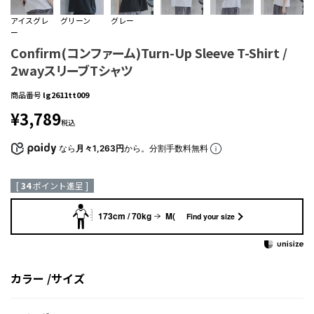
アイスグレ
グリーン
グレー
ー
Confirm(コンファーム)Turn-Up Sleeve T-Shirt /
2wayスリーブTシャツ
商品番号
lg2611tt009
¥
3,789
税込
なら
月々1,263円
から。分割手数料無料
[
34
ポイント進呈 ]
173cm / 70kg
M(
Find your size
カラー
サイズ