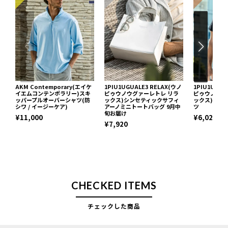
AKM Contemporary(エイケ
1PIU1UGUALE3 RELAX(ウノ
1PIU1UGUA
イエムコンテンポラリー)スキ
ピゥウノウグァーレトレ リラ
ピゥウノウグ
ッパープルオーバーシャツ(防
ックス)シンセティックサフィ
ックス)ネッ
シワ / イージーケア)
アーノミニトートバッグ 9月中
ツ
旬お届け
¥11,000
¥6,029
¥7,920
CHECKED ITEMS
チェックした商品