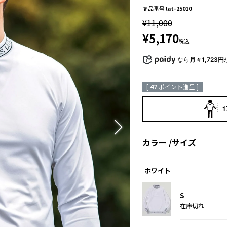
商品番号
lat-25010
¥
11,000
¥
5,170
税込
なら
月々1,723円
[
47
ポイント進呈 ]
1
カラー
サイズ
ホワイト
S
在庫切れ