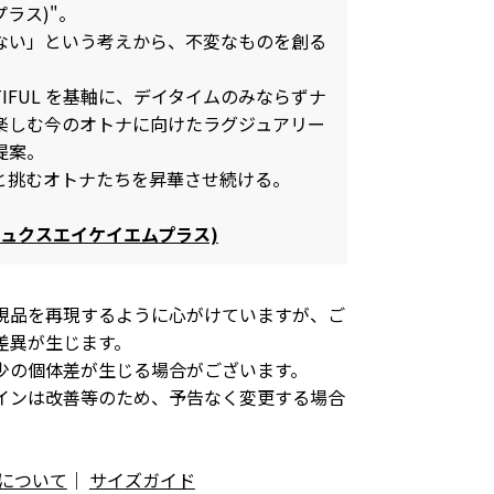
ラス)"。
ない」という考えから、不変なものを創る
 BEAUTIFUL を基軸に、デイタイムのみならずナ
楽しむ今のオトナに向けたラグジュアリー
提案。
と挑むオトナたちを昇華させ続ける。
S(リュクスエイケイエムプラス)
現品を再現するように心がけていますが、ご
差異が生じます。
少の個体差が生じる場合がございます。
インは改善等のため、予告なく変更する場合
について
｜
サイズガイド