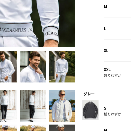
M
L
ブラック
XL
XXL
残りわずか
グレー
S
残りわずか
M