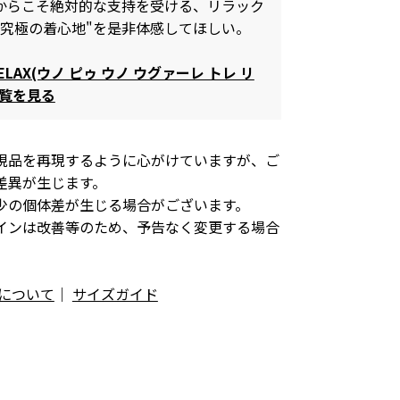
からこそ絶対的な支持を受ける、リラック
"究極の着心地"を是非体感してほしい。
 RELAX(ウノ ピゥ ウノ ウグァーレ トレ リ
一覧を見る
現品を再現するように心がけていますが、ご
差異が生じます。
少の個体差が生じる場合がございます。
インは改善等のため、予告なく変更する場合
について
｜
サイズガイド