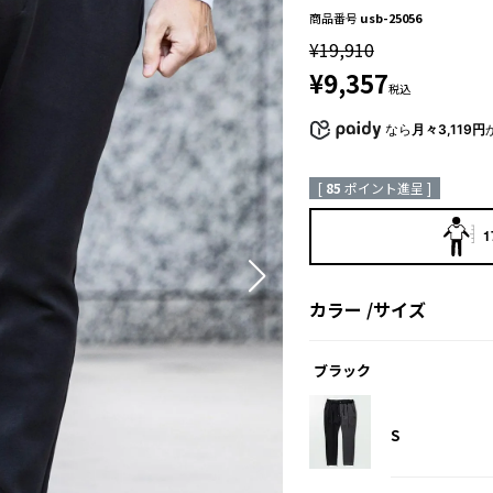
商品番号
usb-25056
¥
19,910
¥
9,357
税込
なら
月々3,119円
[
85
ポイント進呈 ]
1
カラー
サイズ
ブラック
S