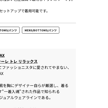
セットアップで着用可能です。
OTTOMS/パンツ
MENS/BOTTOMS/パンツ
AX
ァーレ トレ リラックス
してファッショニスタに愛されてやまない、
AX
の挑戦を胸にデザイナー自らが厳選し、着る
す"一着入魂"された作品で知られる
3のカジュアルウェアラインである。