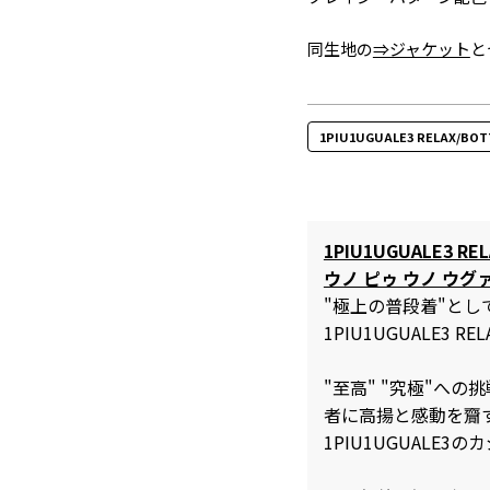
同生地の
⇒ジャケット
と
1PIU1UGUALE3 RELAX/B
1PIU1UGUALE3 REL
ウノ ピゥ ウノ ウグ
"極上の普段着"と
1PIU1UGUALE3 REL
"至高" "究極"へ
者に高揚と感動を齎
1PIU1UGUALE