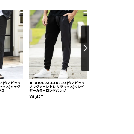
ELAX(ウノピゥウ
1PIU1UGUALE3 RELAX(ウノピゥウ
1PIU1UGUALE3 RELA
ックス)ビッグ
ノウグァーレトレ リラックス)クレイ
ノウグァーレトレ リラック
クス
ジーカラーロングパンツ
クパイルパンツ
¥8,427
¥12,281