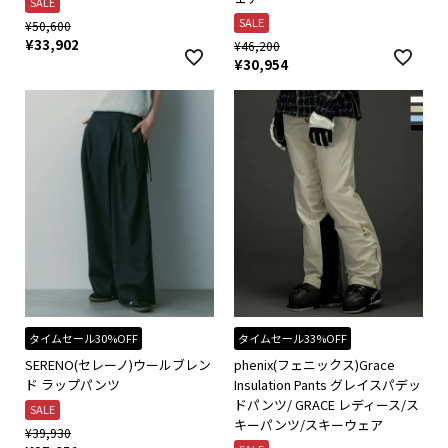
SALE
SALE
¥
50,600
¥
33,902
¥
46,200
¥
30,954
タイムセール30%OFF
タイムセール33%OFF
SERENO(セレーノ)ウールブレン
phenix(フェニックス)Grace
ド ラップパンツ
Insulation Pants グレイスパデッ
ドパンツ/ GRACE レディース/ス
SALE
キーパンツ/スキーウェア
¥
39,930