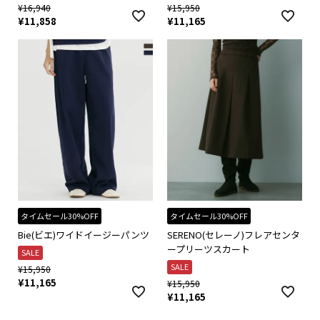
¥
16,940
¥
15,950
¥
11,858
¥
11,165
タイムセール30%OFF
タイムセール30%OFF
Bie(ビエ)ワイドイージーパンツ
SERENO(セレーノ)フレアセンタ
ープリーツスカート
SALE
SALE
¥
15,950
¥
11,165
¥
15,950
¥
11,165