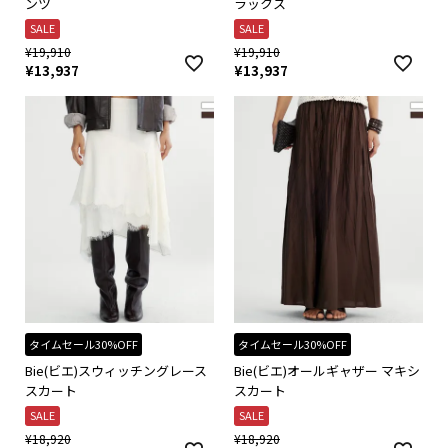
ンツ
ラックス
SALE
SALE
¥
19,910
¥
19,910
¥
13,937
¥
13,937
タイムセール30%OFF
タイムセール30%OFF
Bie(ビエ)スウィッチングレース
Bie(ビエ)オールギャザー マキシ
スカート
スカート
SALE
SALE
¥
18,920
¥
18,920