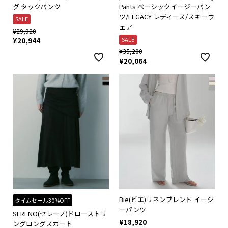
グ タックパンツ
Pants ベーシックイージーパン
ツ/LEGACY レディース/スキーウ
SALE
ェア
¥
29,920
SALE
¥
20,944
¥
35,200
¥
20,064
Bie(ビエ)リネンブレンド イージ
タイムセール30%OFF
ーパンツ
SERENO(セレーノ)ドローストリ
¥
18,920
ングロングスカート