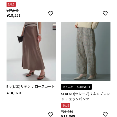
SALE
¥
27,940
¥
19,558
Bie(ビエ)サテン ナロースカート
タイムセール30%OFF
¥
18,920
SERENO(セレーノ)リネンブレン
ド チェックパンツ
SALE
¥
26,950
¥
18,865