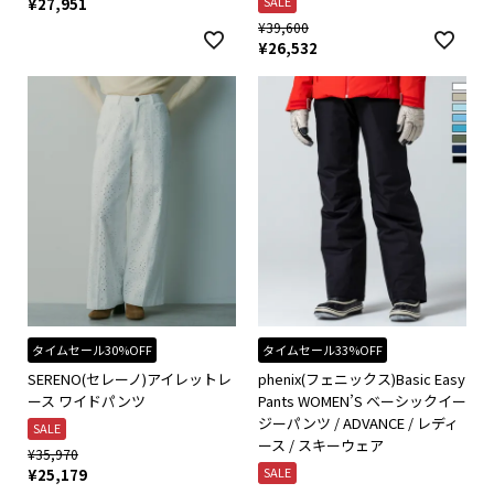
SALE
¥
27,951
¥
39,600
¥
26,532
タイムセール30%OFF
タイムセール33%OFF
SERENO(セレーノ)アイレットレ
phenix(フェニックス)Basic Easy
ース ワイドパンツ
Pants WOMEN’S ベーシックイー
ジーパンツ / ADVANCE / レディ
SALE
ース / スキーウェア
¥
35,970
SALE
¥
25,179