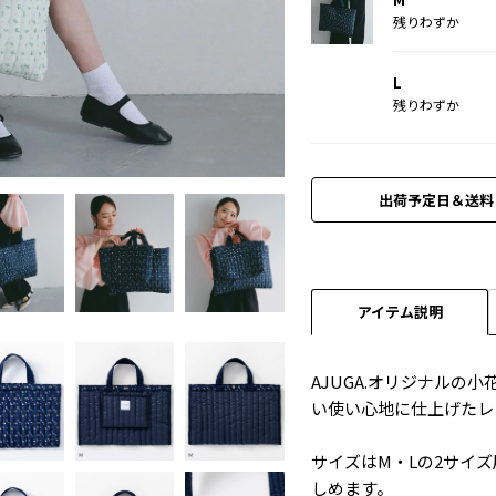
残りわずか
L
残りわずか
ネイビー
出荷予定日＆送料
アイテム説明
AJUGA.オリジナルの
い使い心地に仕上げたレ
サイズはM・Lの2サイ
しめます。