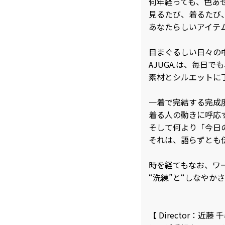
何年経っても、色あ
見るたび、着るたび
あなたらしいアイテ
目まぐるしい日々の
AJUGA.は、毎日
素材とシルエットに
一着で完結する完成
着る人の動きに呼応
そして何より「今日
それは、語らずとも
時を経てもなお、ワ
“洗練”と“しなやかさ
【 Director：近藤 