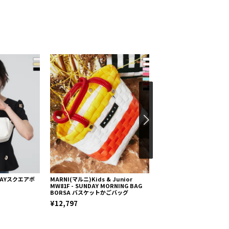
2WAYスクエアボ
MARNI(マルニ)Kids & Junior
AJUGA. (アジュガ)バス
MW81F - SUNDAY MORNING BAG
ボートトートバッグ（S）
BORSA バスケットかごバッグ
¥9,400
¥12,797