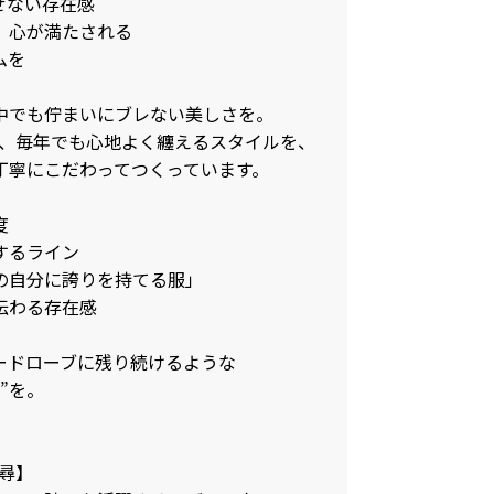
せない存在感
、心が満たされる
ムを
中でも佇まいにブレない美しさを。
でも、毎年でも心地よく纏えるスタイルを、
丁寧にこだわってつくっています。
度
するライン
の自分に誇りを持てる服」
伝わる存在感
ードローブに残り続けるような
”を。
千尋】