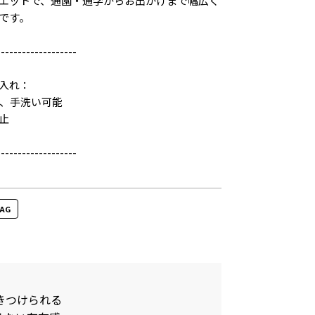
エットで、通園・通学からお出かけまで幅広く
です。
-------------------
入れ：
し、手洗い可能
止
-------------------
BAG
きつけられる