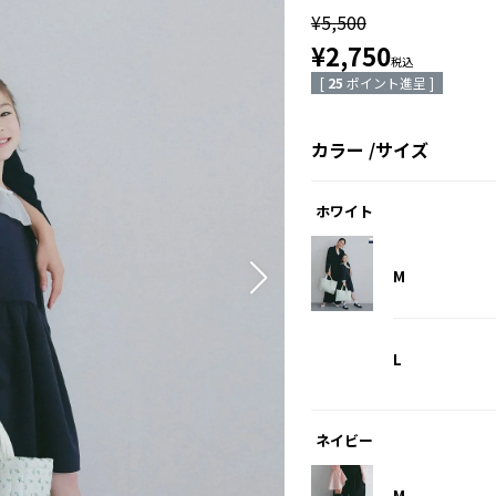
¥
5,500
¥
2,750
税込
[
25
ポイント進呈 ]
カラー
サイズ
ホワイト
M
L
ネイビー
M