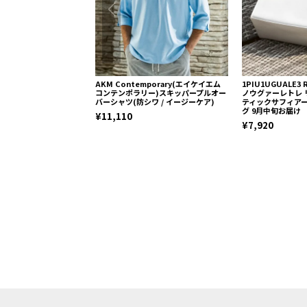
AKM Contemporary(エイケイエム
1PIU1UGUALE3
コンテンポラリー)スキッパープルオー
ノウグァーレトレ 
バーシャツ(防シワ / イージーケア)
ティックサフィア
グ 9月中旬お届け
¥11,110
¥7,920