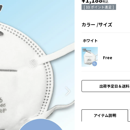
税込
[
11
ポイント進呈 ]
カラー
サイズ
ホワイト
Free
出荷予定日＆送料
アイテム説明