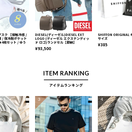
スク 【接触冷感 /
DIESEL(ディーゼル)DIESEL EXT
SHIFFON ORIGINA
 / 保冷剤ポケット
LOGO (ディーゼル エクステンディッ
サイズ
★4枚セット / ゆう
ド ロゴ)ランドセル【即納】
¥385
¥93,500
ITEM RANKING
アイテムランキング
3
4