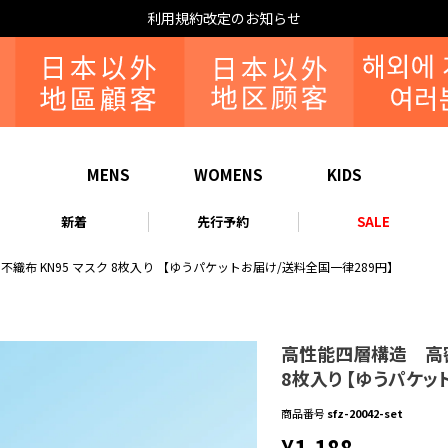
利用規約改定のお知らせ
MENS
WOMENS
KIDS
新着
先行予約
SALE
布 KN95 マスク 8枚入り 【ゆうパケットお届け/送料全国一律289円】
高性能四層構造 高密
8枚入り 【ゆうパケッ
商品番号
sfz-20042-set
¥
1,188