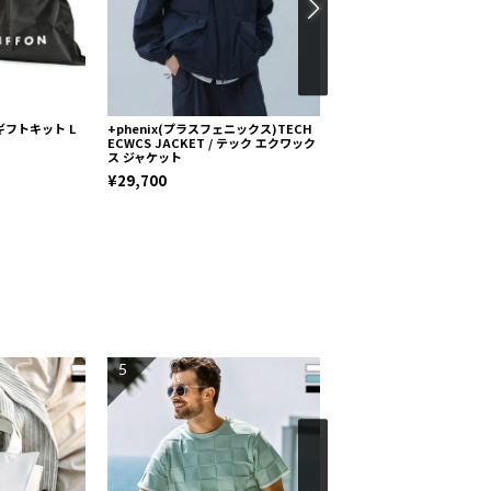
L ギフトキット L
+phenix(プラスフェニックス)TECH
DIESEL(ディーゼル)EMBO
ECWCS JACKET / テック エクワック
POCKET(エンボスド 5TH
ス ジャケット
ランドセル【即納】
¥29,700
¥96,800
5
6