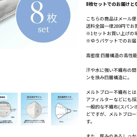
8枚セットでのお届けと
こちらの商品はメール便
送料全国一律289円で
※1セットお買い上げの
※ゆうパケットでのお届
高密度 四層構造の高性能マ
汗や水に強い不織布の間
ンを挟み四層構造に。
メルトブロー不織布とは
アフィルターなどにも採
一般的な不織布(スパン
どですが、メルトブロー
す。
また、厚みのあるしっか