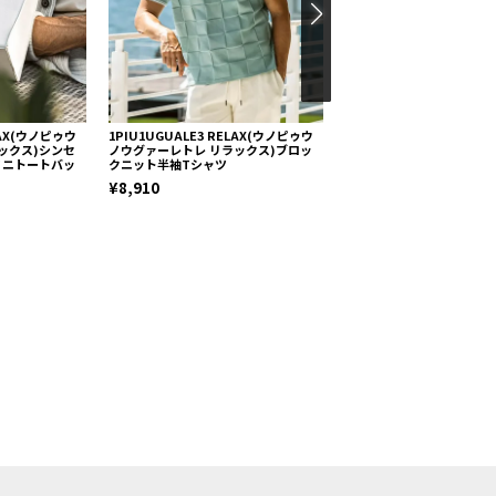
ELAX(ウノピゥウ
1PIU1UGUALE3 RELAX(ウノピゥウ
1PIU1UGUALE3 RELA
ックス)シンセ
ノウグァーレトレ リラックス)ブロッ
ノウグァーレトレ リラック
ミニトートバッ
クニット半袖Tシャツ
レビッグスクエアジャケット
お届け
¥8,910
¥36,960