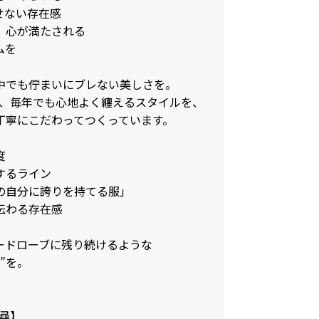
せない存在感
、心が満たされる
ムを
中でも佇まいにブレない美しさを。
でも、毎年でも心地よく纏えるスタイルを、
丁寧にこだわってつくっています。
度
するライン
の自分に誇りを持てる服」
伝わる存在感
ードローブに残り続けるような
”を。
千尋】