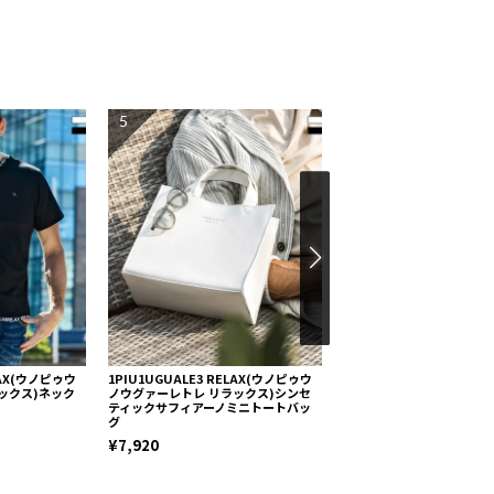
5
6
ELAX(ウノピゥウ
1PIU1UGUALE3 RELAX(ウノピゥウ
LUXEAKMPLUS(リュク
ックス)ネック
ノウグァーレトレ リラックス)シンセ
ムプラス)ゴルフ カモ柄半
ティックサフィアーノミニトートバッ
ックTシャツ(吸水速乾 / U
グ
¥4,436
¥7,920