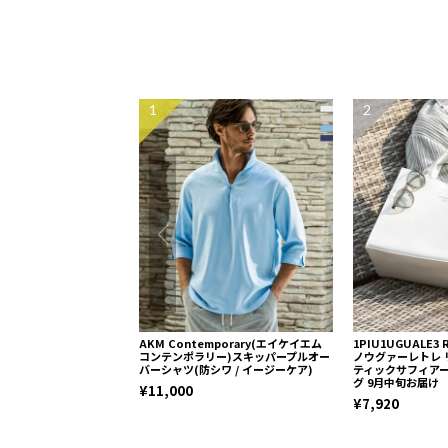
1
2
AKM Contemporary(エイケイエム
1PIU1UGUALE3
コンテンポラリー)スキッパープルオー
ノウグァーレトレ 
バーシャツ(防シワ / イージーケア)
ティックサフィア
グ 9月中旬お届け
¥11,000
¥7,920