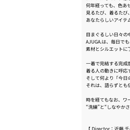
何年経っても、色あ
見るたび、着るたび
あなたらしいアイテ
目まぐるしい日々の
AJUGA.は、毎日
素材とシルエットに
一着で完結する完成
着る人の動きに呼応
そして何より「今日
それは、語らずとも
時を経てもなお、ワ
“洗練”と“しなやかさ
【 Director：近藤 