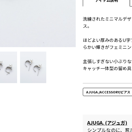
アイテム説明
洗練されたミニマルデザ
ス。
ほどよい厚みのあるU字
らかい輝きがフェミニン
主張しすぎない小ぶりな
キャッチ一体型の留め具
AJUGA./ACCESSORY/ピアス
AJUGA. (アジュガ)
シンプルなのに、惹