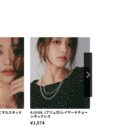
)ミニマルスタッド
AJUGA. (アジュガ)レイヤードチェー
AJUGA.(アジュガ)バッ
ンネックレス
ヤードシャツ
¥2,574
¥13,200