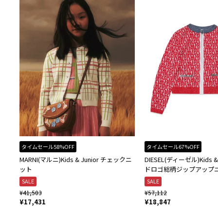
タイムセール58%OFF
タイムセール67%OFF
MARNI(マルニ)Kids & Junior チェックニ
DIESEL(ディーゼル)Kids &
ット
ドロゴ総柄ジップアップ
SALE
SALE
¥
41,503
¥
57,112
¥
17,431
¥
18,847