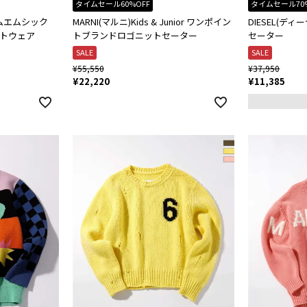
タイムセール60%OFF
タイムセール70
a(エムエムシック
MARNI(マルニ)Kids & Junior ワンポイン
DIESEL(ディーゼ
袖ニットウェア
トブランドロゴニットセーター
セーター
SALE
SALE
¥
55,550
¥
37,950
¥
22,220
¥
11,385