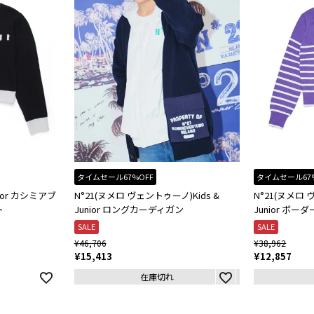
タイムセール67%OFF
タイムセール67
unior カシミアブ
N°21(ヌメロ ヴェントゥーノ)Kids &
N°21(ヌメロ 
ト
Junior ロングカーディガン
Junior ボ
SALE
SALE
¥
46,706
¥
38,962
¥
15,413
¥
12,857
在庫切れ