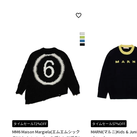
タイムセール72%OFF
タイムセール57%OFF
MM6 Maison Margiela(エムエムシック
MARNI(マルニ)Kids & J