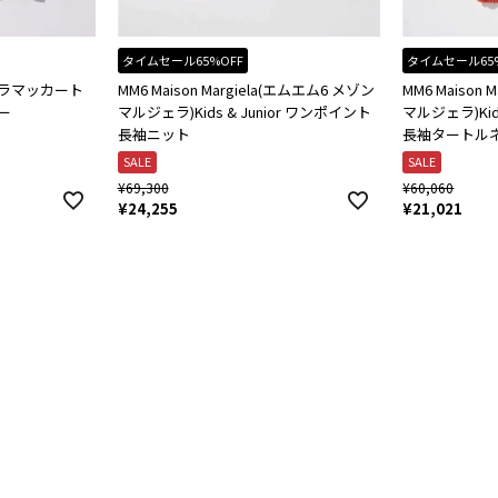
タイムセール65%OFF
タイムセール65
(ステラマッカート
MM6 Maison Margiela(エムエム6 メゾン
MM6 Maison
ター
マルジェラ)Kids & Junior ワンポイント
マルジェラ)Kid
長袖ニット
長袖タートル
SALE
SALE
¥
69,300
¥
60,060
¥
24,255
¥
21,021