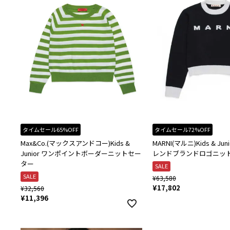
タイムセール65%OFF
タイムセール72%OFF
Max&Co.(マックスアンドコー)Kids &
MARNI(マルニ)Kids & J
Junior ワンポイントボーダーニットセー
レンドブランドロゴニッ
ター
SALE
SALE
¥
63,580
¥
17,802
¥
32,560
¥
11,396