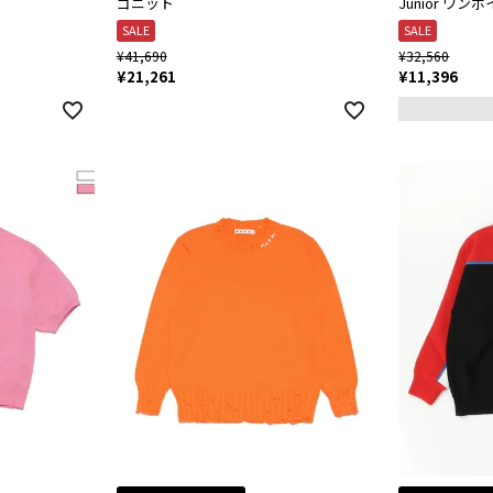
ゴニット
Junior ワ
SALE
SALE
¥
41,690
¥
32,560
¥
21,261
¥
11,396