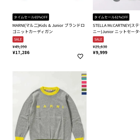
タイムセール65%OFF
タイムセール61%OFF
MARNI(マル二)Kids & Junior ブランドロ
STELLA McCARTNEY
ゴニットカーディガン
ニー)Junior ニットセー
SALE
SALE
¥
49,390
¥
25,630
¥
17,286
¥
9,999