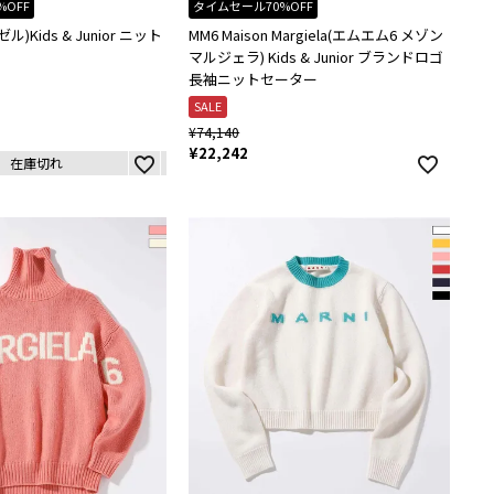
%OFF
タイムセール70%OFF
ル)Kids & Junior ニット
MM6 Maison Margiela(エムエム6 メゾン
マルジェラ) Kids & Junior ブランドロゴ
長袖ニットセーター
SALE
¥
74,140
¥
22,242
在庫切れ