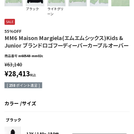
ブラック
ライトグリ
ーン
SALE
55%OFF
MM6 Maison Margiela(エムエムシックス)Kids &
Junior ブランドロゴフーディーパーカープルオーバー
商品番号
m60548-mm02c
¥
63,140
¥
28,413
税込
[
258
ポイント進呈 ]
カラー
サイズ
ブラック
12Y / 140～150サ