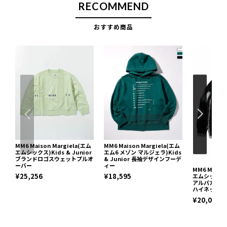
RECOMMEND
おすすめ商品
MM6 Maison Margiela(エム
MM6 Maison Margiela(エム
エムシックス)Kids & Junior
エム6 メゾン マルジェラ)Kids
ブランドロゴスウェットプルオ
& Junior 長袖デザインフーデ
ーバー
ィー
MM6 Maiso
¥25,256
¥18,595
エムシックス)K
アルパカブレ
ハイネックニ
¥20,020