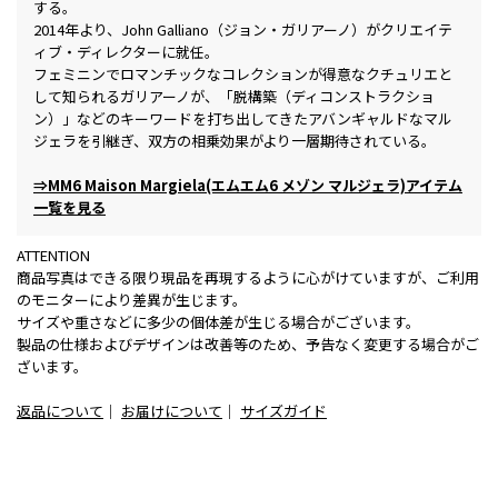
する。
2014年より、John Galliano（ジョン・ガリアーノ）がクリエイテ
ィブ・ディレクターに就任。
フェミニンでロマンチックなコレクションが得意なクチュリエと
して知られるガリアーノが、「脱構築（ディコンストラクショ
ン）」などのキーワードを打ち出してきたアバンギャルドなマル
ジェラを引継ぎ、双方の相乗効果がより一層期待されている。
⇒MM6 Maison Margiela(エムエム6 メゾン マルジェラ)アイテム
一覧を見る
ATTENTION
商品写真はできる限り現品を再現するように心がけていますが、ご利用
のモニターにより差異が生じます。
サイズや重さなどに多少の個体差が生じる場合がございます。
製品の仕様およびデザインは改善等のため、予告なく変更する場合がご
ざいます。
返品について
｜
お届けについて
｜
サイズガイド