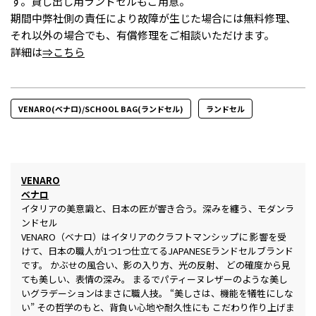
す。貸し出し用ランドセルもご用意。
期間中弊社側の責任により故障が生じた場合には無料修理、
それ以外の場合でも、有償修理をご相談いただけます。
詳細は
⇒こちら
VENARO(ベナロ)/SCHOOL BAG(ランドセル)
ランドセル
VENARO
ベナロ
イタリアの美意識と、日本の匠が響き合う。深みを纏う、モダンラ
ンドセル
VENARO（ベナロ）はイタリアのクラフトマンシップに 影響を受
けて、日本の職人が1つ1つ仕立てるJAPANESEランドセルブランド
です。 かぶせの風合い、影の入り方、光の反射、 どの確度から見
ても美しい、表情の深み。 まるでパティーヌレザーのような美し
いグラデーションはまさに職人技。 “美しさは、機能を犠牲にしな
い” その哲学のもと、背負い心地や耐久性にも こだわり作り上げま