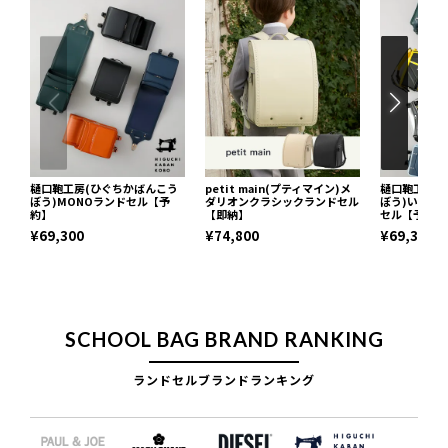
樋口鞄工房(ひぐちかばんこう
petit main(プティマイン)メ
樋口鞄工房(
ぼう)MONOランドセル【予
ダリオンクラシックランドセル
ぼう)いろは
約】
【即納】
セル【予約】
¥69,300
¥74,800
¥69,300
SCHOOL BAG BRAND RANKING
ランドセルブランドランキング