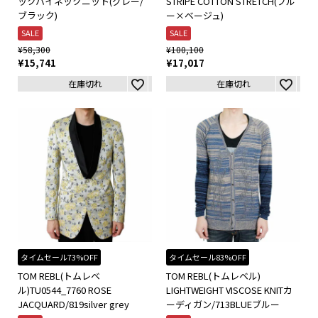
ックハイネックニット(グレー/
STRIPE COTTON STRETCH(ブル
ブラック)
ー×ベージュ)
SALE
SALE
¥
58,300
¥
100,100
¥
15,741
¥
17,017
在庫切れ
在庫切れ
タイムセール73%OFF
タイムセール83%OFF
TOM REBL(トムレベ
TOM REBL(トムレベル)
ル)TU0544_7760 ROSE
LIGHTWEIGHT VISCOSE KNITカ
JACQUARD/819silver grey
ーディガン/713BLUEブルー