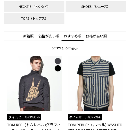
NECKTIE（ネクタイ）
SHOES（シューズ）
TOPS（トップス）
新着順
価格が安い順
おすすめ順
価格が高い順
4
件中
1
-
4
件表示
タイムセール73%OFF
タイムセール83%OFF
TOM REBL(トムレベル)グラフィ
TOM REBL(トムレベル) WASHED