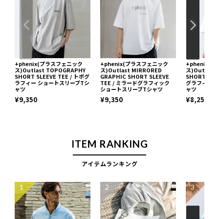
+phenix(プラスフェニック
+phenix(プラスフェニック
+phenix
ス)Outlast TOPOGRAPHY
ス)Outlast MIRRORED
ス)Outlast
SHORT SLEEVE TEE / トポグ
GRAPHIC SHORT SLEEVE
SHORT SLE
ラフィー ショートスリーブTシ
TEE / ミラードグラフィック
グラフィ シ
ャツ
ショートスリーブTシャツ
ャツ
¥9,350
¥9,350
¥8,250
ITEM RANKING
アイテムランキング
1
2
3