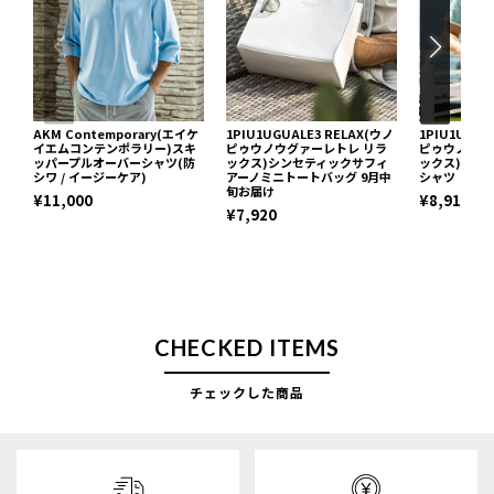
AKM Contemporary(エイケ
1PIU1UGUALE3 RELAX(ウノ
1PIU1UGUA
イエムコンテンポラリー)スキ
ピゥウノウグァーレトレ リラ
ピゥウノウグ
ッパープルオーバーシャツ(防
ックス)シンセティックサフィ
ックス)ブロ
シワ / イージーケア)
アーノミニトートバッグ 9月中
シャツ
旬お届け
¥11,000
¥8,910
¥7,920
CHECKED ITEMS
チェックした商品