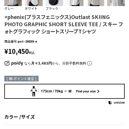
グレー
ホワイト
ブラック
+phenix(プラスフェニックス)Outlast SKIING
PHOTO GRAPHIC SHORT SLEEVE TEE / スキー フ
ォトグラフィック ショートスリーブTシャツ
商品番号
pot-26039-e
¥
10,450
税込
なら
月々3,483円
から。分割手数料無料
[
95
ポイント進呈 ]
173cm / 70kg
M
Find your size
カラー
サイズ