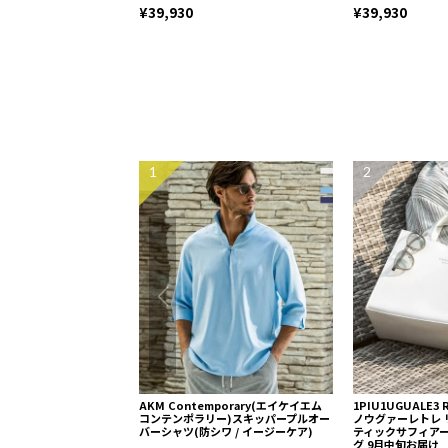
¥39,930
¥39,930
1
2
AKM Contemporary(エイケイエム
1PIU1UGUALE3
コンテンポラリー)スキッパープルオー
ノウグァーレトレ 
バーシャツ(防シワ / イージーケア)
ティックサフィア
グ 9月中旬お届け