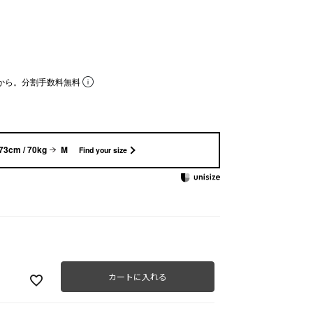
から。分割手数料無料
73cm / 70kg
M
Find your size
カートに入れる