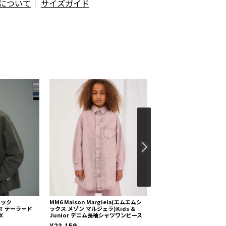
について
｜
サイズガイド
ニック
MM6 Maison Margiela(エムエムシ
+phenix(プラスフェニッ
KET テーラード
ックス メゾン マルジェラ)Kids &
ス)HIDDEN ZIP POCKET
X
Junior デニム長袖シャツワンピース
SLEEVE TEE / コンシ
ポケット ロングスリーブT
¥23,159