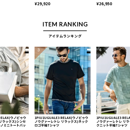
¥29,920
¥26,950
ITEM RANKING
アイテムランキング
3
4
 RELAX(ウノピゥウ
1PIU1UGUALE3 RELAX(ウノピゥウ
1PIU1UGUALE3 R
リラックス)シンセ
ノウグァーレトレ リラックス)ネック
ノウグァーレトレ リラ
ーノミニトートバッ
ロゴ半袖Tシャツ
クニット半袖Tシャツ