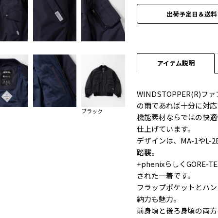
出荷予定日＆送料
アイテム説明
WINDSTOPPER(
の雨であれば十分に対応
ブラック
機能素材ならではの快適
仕上げています。
デザインは、MA-1やL
踏襲。
+phenixらしくGOR
された一着です。
フラップポケットとハン
納力も魅力。
前身頃と後ろ身頃の両方