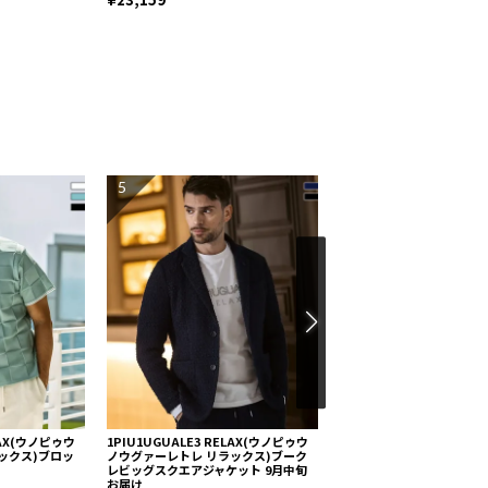
¥8,910
5
6
ELAX(ウノピゥウ
1PIU1UGUALE3 RELAX(ウノピゥウ
1PIU1UGUALE3 RELA
ックス)ブロッ
ノウグァーレトレ リラックス)ブーク
ノウグァーレトレ リラック
レビッグスクエアジャケット 9月中旬
ティックサフィアーノミニ
お届け
グ