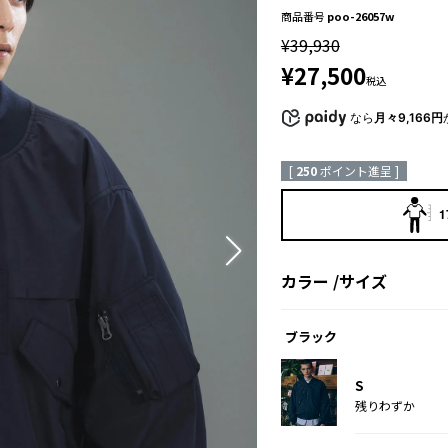
商品番号
poo-26057w
¥
39,930
¥
27,500
税込
なら
月々9,166円
[
250
ポイント進呈 ]
1
カラー
サイズ
ブラック
S
残りわずか