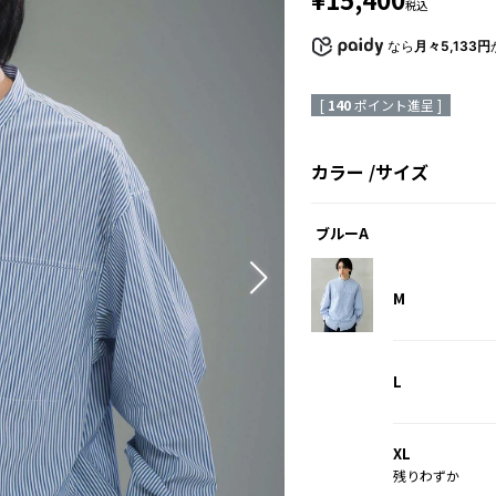
税込
なら
月々5,133円
[
140
ポイント進呈 ]
カラー
サイズ
ブルーA
M
L
XL
残りわずか