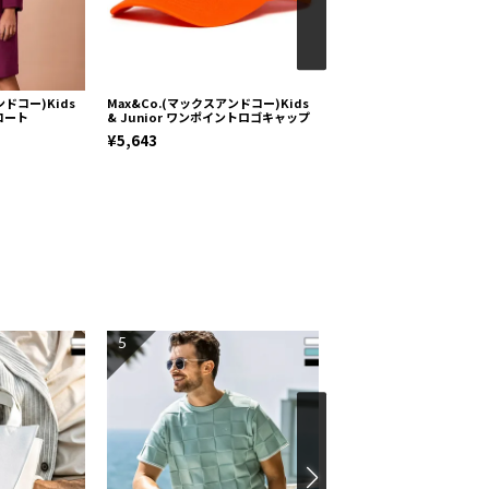
ンドコー)Kids
Max&Co.(マックスアンドコー)Kids
+phenix(プラスフェニック
ーコート
& Junior ワンポイントロゴキャップ
SLEEVE CROPPED SHIR
リーブ クロップドシャツ
¥5,643
¥12,500
5
6