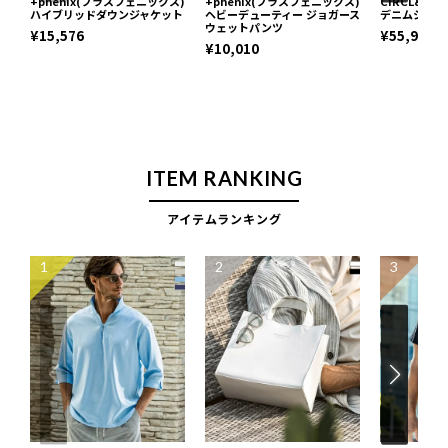
+phenix(プラスフェニックス)
+phenix(プラスフェニックス)
CIRCL&#02
ハイブリッドダウンジャケット
ヘビーデューティー ジョガース
デニムシャツ
ウェットパンツ
¥15,576
¥55,990
¥10,010
ITEM RANKING
アイテムランキング
1
2
3