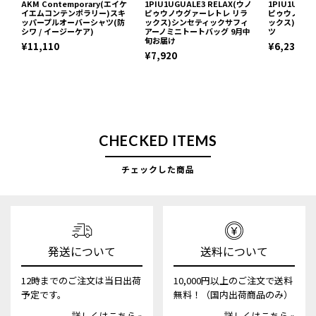
AKM Contemporary(エイケ
1PIU1UGUALE3 RELAX(ウノ
1PIU1UGUA
イエムコンテンポラリー)スキ
ピゥウノウグァーレトレ リラ
ピゥウノウグ
ッパープルオーバーシャツ(防
ックス)シンセティックサフィ
ックス)ネッ
シワ / イージーケア)
アーノミニトートバッグ 9月中
ツ
旬お届け
¥11,110
¥6,237
¥7,920
CHECKED ITEMS
チェックした商品
発送について
送料について
12時までのご注文は当日出荷
10,000円以上のご注文で送料
予定です。
無料！（国内出荷商品のみ）
詳しくはこちら »
詳しくはこちら »