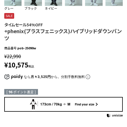
グレー
ブラック
ネイビー
SALE
タイムセール54%OFF
+phenix(プラスフェニックス)ハイブリッドダウンパン
ツ
商品番号
pob-25090w
¥
22,990
¥
10,575
税込
なら
月々3,525円
から。分割手数料無料
[
96
ポイント進呈 ]
173cm / 70kg
M
Find your size