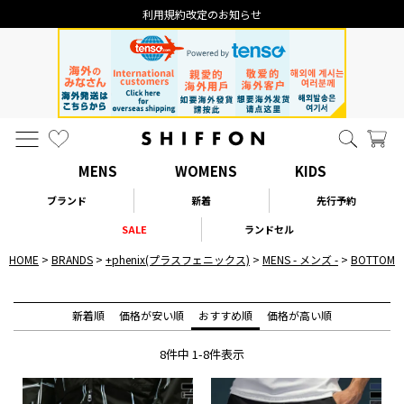
利用規約改定のお知らせ
MENS
WOMENS
KIDS
ブランド
新着
先行予約
SALE
ランドセル
HOME
BRANDS
+phenix(プラスフェニックス)
MENS - メンズ -
BOTTO
新着順
価格が安い順
おすすめ順
価格が高い順
8
件中
1
-
8
件表示