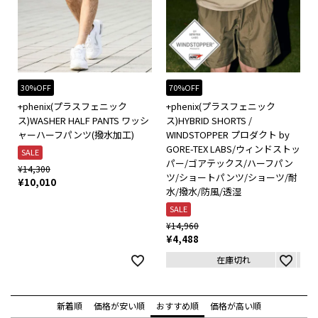
30%OFF
70%OFF
+phenix(プラスフェニック
+phenix(プラスフェニック
ス)WASHER HALF PANTS ワッシ
ス)HYBRID SHORTS /
ャーハーフパンツ(撥水加工)
WINDSTOPPER プロダクト by
GORE-TEX LABS/ウィンドストッ
SALE
パー/ゴアテックス/ハーフパン
¥
14,300
ツ/ショートパンツ/ショーツ/耐
¥
10,010
水/撥水/防風/透湿
SALE
¥
14,960
¥
4,488
在庫切れ
新着順
価格が安い順
おすすめ順
価格が高い順