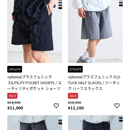
24%OFF
27%OFF
+phenix(プラスフェニック
+phenix(プラスフェニックス)2-
ス)UTILITY POCKET SHORTS / ユ
TUCK HALF SLACKS / ツータッ
ーティリティポケット ショーツ
ク ハーフスラックス
SALE
SALE
¥
14,500
¥
16,500
¥
11,000
¥
12,100