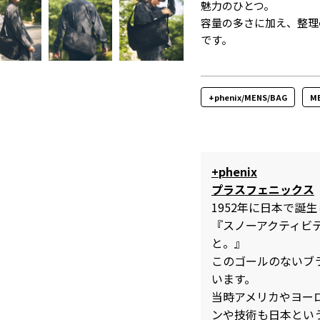
魅力のひとつ。
容量の多さに加え、整理
です。
+phenix/MENS/BAG
M
+phenix
プラスフェニックス
1952年に日本で誕生
『スノーアクティビ
と。』
このゴールのないブ
います。
当時アメリカやヨー
ンや技術も日本とい