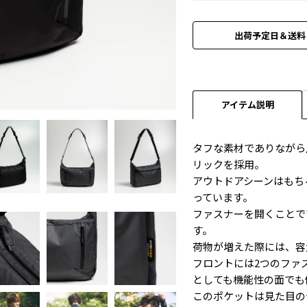
出荷予定日＆送料
グレー
アイテム説明
タフな素材でありながら上
リックを採用。
アウトドアシーンはもち
っています。
ファスナーを開くことで
す。
荷物が増えた際には、容
フロントには2つのファ
としても機能性の面でも
このポケットは見た目の