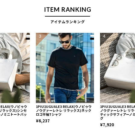
ITEM RANKING
アイテムランキング
3
4
 RELAX(ウノピゥウ
1PIU1UGUALE3 RELAX(ウノピゥウ
1PIU1UGUALE3 R
リラックス)シンセ
ノウグァーレトレ リラックス)ネック
ノウグァーレトレ リラ
ーノミニトートバッ
ロゴ半袖Tシャツ
ティックサフィアーノ
グ
¥6,237
¥7,920