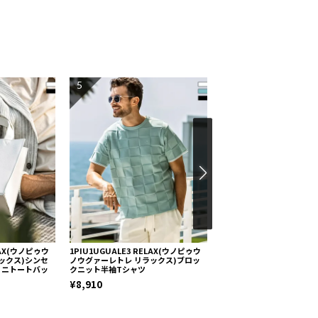
5
6
ELAX(ウノピゥウ
1PIU1UGUALE3 RELAX(ウノピゥウ
1PIU1UGUALE3 RELA
ックス)シンセ
ノウグァーレトレ リラックス)ブロッ
ノウグァーレトレ リラック
ミニトートバッ
クニット半袖Tシャツ
レビッグスクエアジャケット
お届け
¥8,910
¥36,960