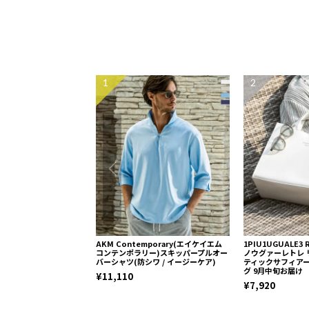
1
2
AKM Contemporary(エイケイエム
1PIU1UGUALE3
コンテンポラリー)スキッパープルオー
ノウグァーレトレ 
バーシャツ(防シワ / イージーケア)
ティックサフィア
グ 9月中旬お届け
¥11,110
¥7,920