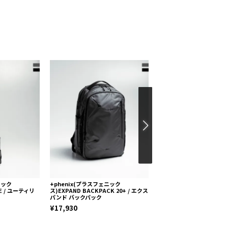
ニック
+phenix(プラスフェニック
phenix outdoor(フ
HE / ユーティリ
ス)EXPAND BACKPACK 20+ / エクス
トドア)フェニックスロング
パンド バックパック
シャツ
¥17,930
¥4,158