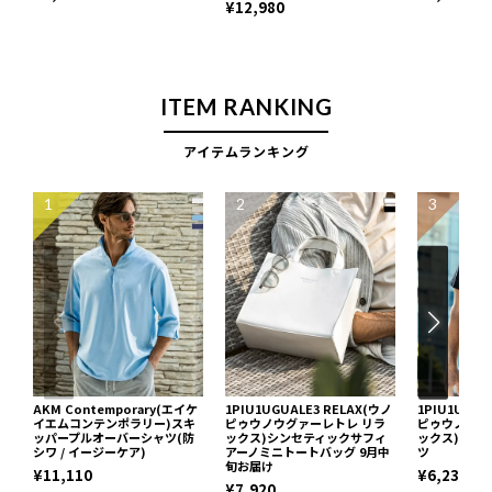
¥12,980
ITEM RANKING
アイテムランキング
1
2
3
AKM Contemporary(エイケ
1PIU1UGUALE3 RELAX(ウノ
1PIU1UGUA
イエムコンテンポラリー)スキ
ピゥウノウグァーレトレ リラ
ピゥウノウグ
ッパープルオーバーシャツ(防
ックス)シンセティックサフィ
ックス)ネッ
シワ / イージーケア)
アーノミニトートバッグ 9月中
ツ
旬お届け
¥11,110
¥6,237
¥7,920