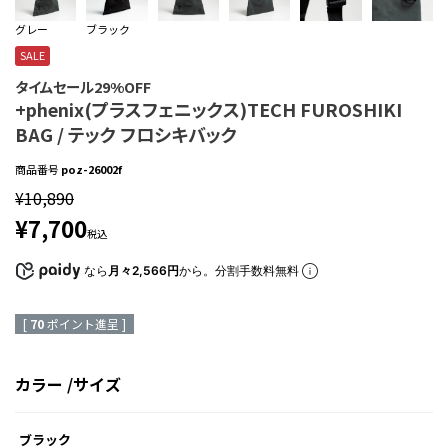
グレー
ブラック
SALE
タイムセール29%OFF
+phenix(プラスフェニックス)TECH FUROSHIKI
BAG / テック フロシキバック
商品番号
poz-26002f
¥
10,890
¥
7,700
税込
なら
月々2,566円
から。分割手数料無料
[
70
ポイント進呈 ]
カラー
サイズ
ブラック