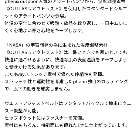
phenix outdoor 人気のアラートパンツから、温度調整素材
《OUTLAST/アウトラスト》を使用したスタンダードシルエ
ットのアラートパンツが登場。
体温の変化に合わせて吸熱・放熱を繰り返し、一日中ムレに
くく心地よい穿き心地をキープします。
「NASA」の宇宙開発の為に生まれた温度調整素材
《OUTLAST/アウトラスト》は、暑いときでも寒いときでも
快適に過ごせるように、快適な肌の表面温度をキープしよう
と働きかける効果があります。
また4wayストレッチ素材で優れた伸縮性も発揮。
ストレッチ性と運動性を考慮したphenix独自のカッティング
で、股下の動きを邪魔しません。
ウエストアジャストベルトはワンタッチバックルで簡単にウエ
スト調整が可能。
ヒップポケットにはファスナーを完備。
素材はもちろん、機能面にも優れた1本に仕上がっています。