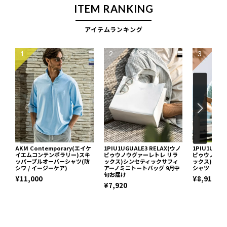
ITEM RANKING
アイテムランキング
1
2
3
AKM Contemporary(エイケ
1PIU1UGUALE3 RELAX(ウノ
1PIU1UGUA
イエムコンテンポラリー)スキ
ピゥウノウグァーレトレ リラ
ピゥウノウグ
ッパープルオーバーシャツ(防
ックス)シンセティックサフィ
ックス)ブロ
シワ / イージーケア)
アーノミニトートバッグ 9月中
シャツ
旬お届け
¥11,000
¥8,910
¥7,920