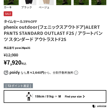
カーキ
ブラック
ベージュ
SALE
タイムセール39%OFF
phenix outdoor(フェニックスアウトドア)ALERT
PANTS STANDARD OUTLAST F2S / アラートパン
ツ スタンダード アウトラストF2S
商品番号
pow26pa31
¥
12,980
¥
7,920
税込
なら
月々2,640円
から。分割手数料無料
[
72
ポイント進呈 ]
158cm / 51kg
M
Find your size