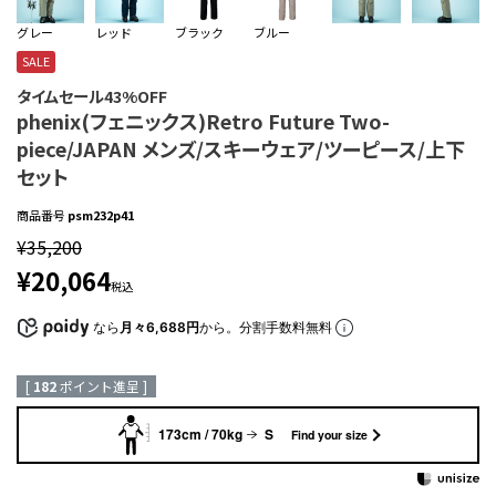
グレー
レッド
ブラック
ブルー
SALE
タイムセール43%OFF
phenix(フェニックス)Retro Future Two-
piece/JAPAN メンズ/スキーウェア/ツーピース/上下
セット
商品番号
psm232p41
¥
35,200
¥
20,064
税込
なら
月々6,688円
から。分割手数料無料
[
182
ポイント進呈 ]
173cm / 70kg
S
Find your size