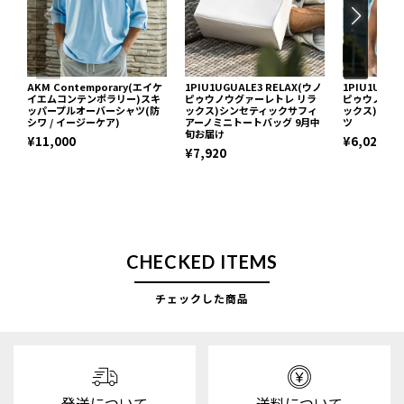
AKM Contemporary(エイケ
1PIU1UGUALE3 RELAX(ウノ
1PIU1UGUA
イエムコンテンポラリー)スキ
ピゥウノウグァーレトレ リラ
ピゥウノウグ
ッパープルオーバーシャツ(防
ックス)シンセティックサフィ
ックス)ネッ
シワ / イージーケア)
アーノミニトートバッグ 9月中
ツ
旬お届け
¥11,000
¥6,029
¥7,920
CHECKED ITEMS
チェックした商品
発送について
送料について