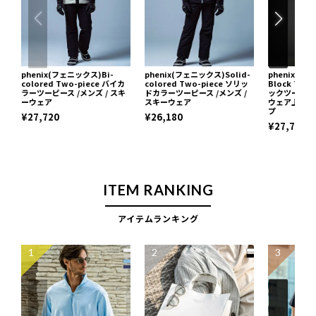
phenix(フェニックス)Bi-
phenix(フェニックス)Solid-
phenix(フ
colored Two-piece バイカ
colored Two-piece ソリッ
Block Two
ラーツーピース /メンズ / スキ
ドカラーツーピース /メンズ /
ックツーピー
ーウェア
スキーウェア
ウェア上下セ
プ
¥27,720
¥26,180
¥27,720
ITEM RANKING
アイテムランキング
1
2
3