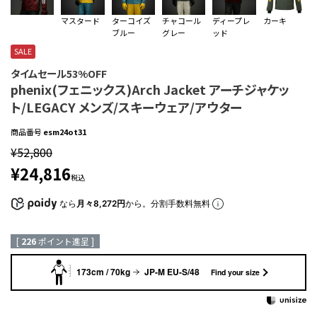
マスタード
ターコイズ
チャコール
ディープレ
カーキ
ブルー
グレー
ッド
SALE
タイムセール53%OFF
phenix(フェニックス)Arch Jacket アーチジャケッ
ト/LEGACY メンズ/スキーウェア/アウター
商品番号
esm24ot31
¥
52,800
¥
24,816
税込
なら
月々8,272円
から。分割手数料無料
[
226
ポイント進呈 ]
173cm / 70kg
JP-M EU-S/48
Find your size