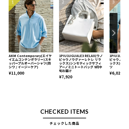
1
2
3
AKM Contemporary(エイケ
1PIU1UGUALE3 RELAX(ウノ
1PIU1UGUA
イエムコンテンポラリー)スキ
ピゥウノウグァーレトレ リラ
ピゥウノウグ
ッパープルオーバーシャツ(防
ックス)シンセティックサフィ
ックス)ネッ
シワ / イージーケア)
アーノミニトートバッグ 9月中
ツ
旬お届け
¥11,000
¥6,029
¥7,920
CHECKED ITEMS
チェックした商品