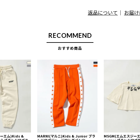
返品について
｜
お届け
RECOMMEND
おすすめ商品
エム)Kids &
MARNI(マルニ)Kids & Junior ブラ
MSGM(エムエスジーエム
イントブランドロゴス
ンドロゴジャージロングパンツ
Junior ブランドロ