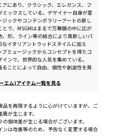
エアにあり、クラシック、エレガンス、フ
がミックスしている。デザイナー自身が愛
ージックやコンテンポラリーアートの新し
ことで、MSGMはまるで万華鏡の中に広が
色、形、ライン等の結合により真新しいパ
的なイタリアントラッドスタイルに加え
ップミュージックからコンセプトを得たコ
ザインで、世界的な人気を集めている。
を着ることによって自由、個性や創造性を発
。
ジーエム)アイテム一覧を見る
現品を再現するように心がけていますが、ご
差異が生じます。
少の個体差が生じる場合がございます。
インは改善等のため、予告なく変更する場合