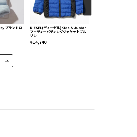
aby ブランドロ
DIESEL(ディーゼル)Kids & Junior
DIESEL(ディーゼル)Kids &
フーディーパディングジャケットブル
ミリタリーフーディーブルゾ
ゾン
ジャケット
¥14,740
¥18,040