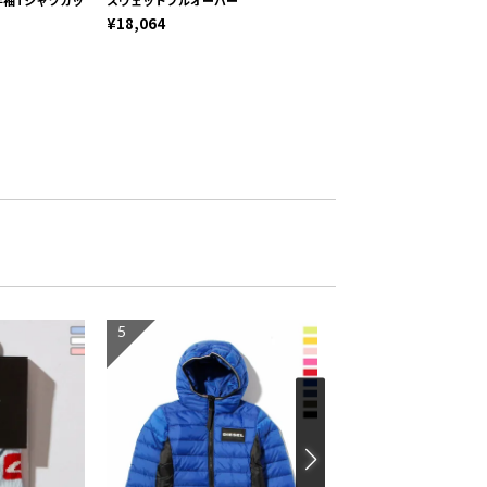
¥18,064
¥8,873
5
6