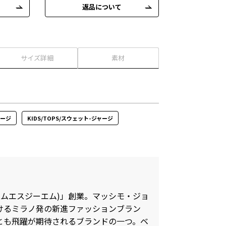
返品について
サイズ詳細
素材
ャージ
KIDS/TOPS/スウェット-ジャージ
M(エムエスジーエム)」創業。マッシモ・ジョ
けるミラノ発の新進ファッションブラン
とも飛躍が期待されるブランドの一つ。ベ