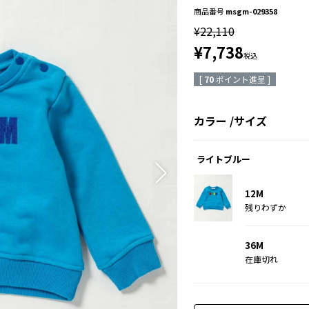
商品番号
msgm-029358
¥
22,110
¥
7,738
税込
[
70
ポイント進呈 ]
カラー
サイズ
ライトブルー
12M
残りわずか
36M
在庫切れ