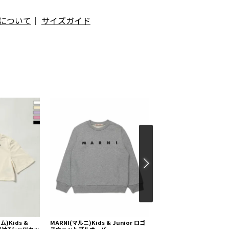
について
｜
サイズガイド
)Kids &
MARNI(マルニ)Kids & Junior ロゴ
MARNI(マルニ) Baby 
ゴ半袖Tシャツカッ
スウェットプルオーバー
スタイキャップ3点セット