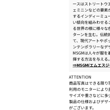
ースはストリートウ
ェミニンなどの要素
するインディーミュ
い傾向を組みわせる
る世界の様に様々な
ターンを生む。伝統
て、現代アートやポ
ンテンポラリーなデ
MSGMは人々が服
揮する方法を与える
⇒MSGM(エムエス
ATTENTION
商品写真はできる限り
利用のモニターにより
サイズや重さなどに多
製品の仕様およびデザ
がございます。