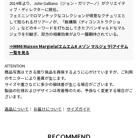
2014年より、John Galliano（ジョン・ガリアーノ）がクリエイテ
ィブ・ディレクターに就任。
フェミニンでロマンチックなコレクションが得意なクチュリエと
して知られるガリアーノが、「脱構築（ディコンストラクショ
ン）」などのキーワードを打ち出してきたアバンギャルドなマル
ジェラを引継ぎ、双方の相乗効果がより一層期待されている。
⇒MM6 Maison Margiela(エムエム6 メゾン マルジェラ)アイテム
一覧を見る
ATTENTION
商品写真はできる限り現品を再現するように心がけていますが、ご利用
のモニターにより差異が生じます。
サイズや重さなどに多少の個体差が生じる場合がございます。
製品の仕様およびデザインは改善等のため、予告なく変更する場合がご
ざいます。
返品について
｜
お届けについて
｜
サイズガイド
RECOMMEND