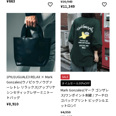
¥
663
¥
16,940
¥
11,349
1PIU1UGUALE3 RELAX × Mark
SALE
Gonzales(ウノピゥウノウグァ
タイムセール30%OFF
ーレトレ リラックス)アップリケ
Mark Gonzales(マーク ゴンザレ
シンセティックレザーミニトー
ス)ワンポイント刺繍 / アーチロ
トバッグ
ゴバックプリント ビッグシルエ
¥
8,910
ットロンT
¥
4,950