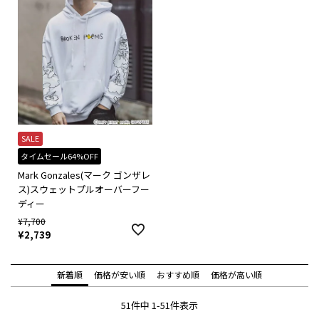
SALE
タイムセール64%OFF
Mark Gonzales(マーク ゴンザレ
ス)スウェットプルオーバーフー
ディー
¥
7,700
¥
2,739
新着順
価格が安い順
おすすめ順
価格が高い順
51
件中
1
-
51
件表示