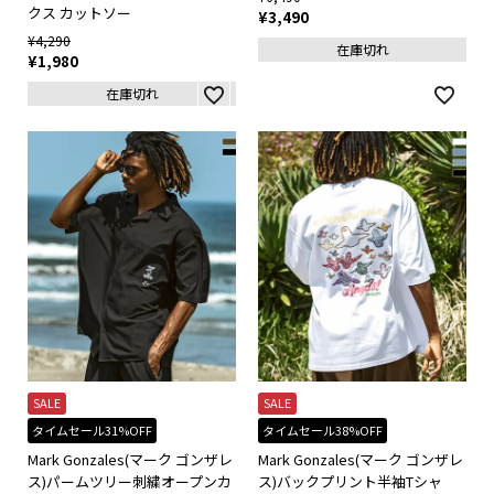
クス カットソー
¥
3,490
¥
4,290
在庫切れ
¥
1,980
在庫切れ
SALE
SALE
タイムセール31%OFF
タイムセール38%OFF
Mark Gonzales(マーク ゴンザレ
Mark Gonzales(マーク ゴンザレ
ス)パームツリー刺繍オープンカ
ス)バックプリント半袖Tシャ