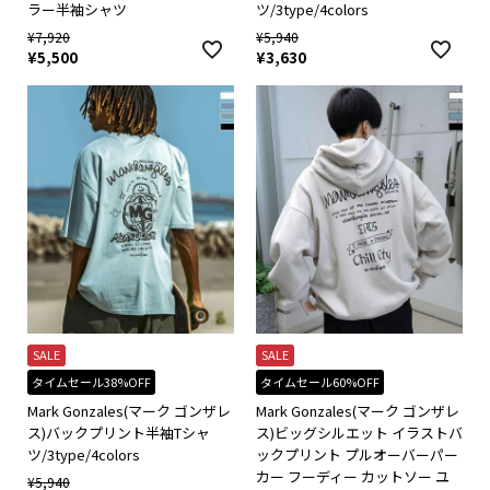
ラー半袖シャツ
ツ/3type/4colors
¥
7,920
¥
5,940
¥
5,500
¥
3,630
SALE
SALE
タイムセール38%OFF
タイムセール60%OFF
Mark Gonzales(マーク ゴンザレ
Mark Gonzales(マーク ゴンザレ
ス)バックプリント半袖Tシャ
ス)ビッグシルエット イラストバ
ツ/3type/4colors
ックプリント プルオーバーパー
カー フーディー カットソー ユ
¥
5,940