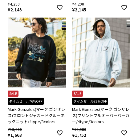
¥
4,290
¥
4,290
¥
2,145
¥
2,145
SALE
SALE
タイムセール76%OFF
タイムセール73%OFF
Mark Gonzales(マーク ゴンザレ
Mark Gonzales(マーク ゴンザレ
ス)フロントジャガードクルーネ
ス)プリントプルオーバーパーカ
ックニット/4type/3colors
ー/4type/3colors
¥
13,860
¥
12,980
¥
1,663
¥
1,752