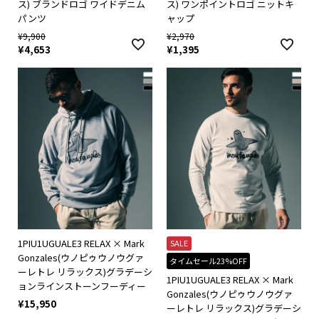
ス) ブランドロゴ ワイドデニム
ス) ワンポイントロゴ ニットキ
パンツ
ャップ
¥
9,900
¥
2,970
¥
4,653
¥
1,395
1PIU1UGUALE3 RELAX × Mark
SALE
Gonzales(ウノピゥウノウグァ
タイムセール23%OFF
ーレトレ リラックス)グラデーシ
1PIU1UGUALE3 RELAX × Mark
ョンラインストーンフーディー
Gonzales(ウノピゥウノウグァ
¥
15,950
ーレトレ リラックス)グラデーシ