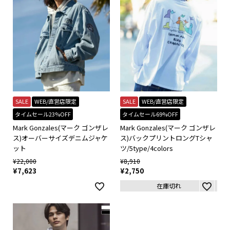
SALE
WEB/直営店限定
SALE
WEB/直営店限定
タイムセール23%OFF
タイムセール69%OFF
Mark Gonzales(マーク ゴンザレ
Mark Gonzales(マーク ゴンザレ
ス)オーバーサイズデニムジャケ
ス)バックプリントロングTシャ
ット
ツ/5type/4colors
¥
22,000
¥
8,910
¥
7,623
¥
2,750
在庫切れ