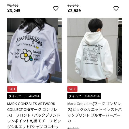
¥
6,490
¥
5,940
¥
3,245
¥
2,989
SALE
SALE
タイムセール54%OFF
タイムセール46%OFF
MARK GONZALES ARTWORK
Mark Gonzales(マーク ゴンザレ
COLLECTION(マーク ゴンザレ
ス)ビッグシルエット イラストバ
ス) フロント / バックプリント
ックプリント プルオーバーパー
ワンポイント刺繍 モチーフ ビッ
カー
グシルエットTシャツ ユニセッ
¥
6,490