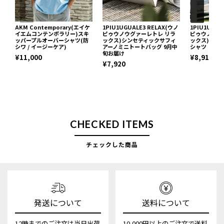
AKM Contemporary(エイケ
1PIU1UGUALE3 RELAX(ウノ
1PIU1UGUA
イエムコンテンポラリー)スキ
ピゥウノウグァーレトレ リラ
ピゥウノウグ
ッパープルオーバーシャツ(防
ックス)シンセティックサフィ
ックス)ブロ
シワ / イージーケア)
アーノミニトートバッグ 9月中
シャツ
旬お届け
¥11,000
¥8,910
¥7,920
CHECKED ITEMS
チェックした商品
発送について
送料について
12時までのご注文は当日出荷
10,000円以上のご注文で送料