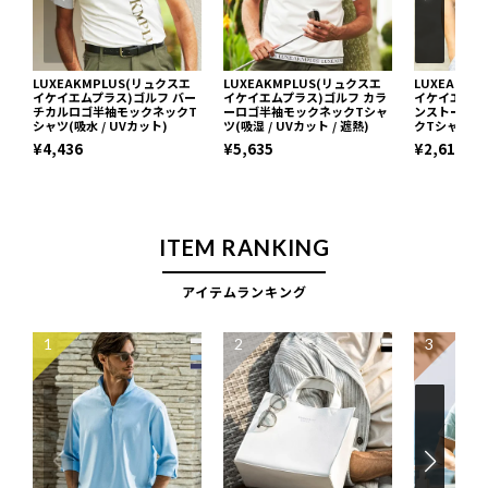
LUXEAKMPLUS(リュクスエ
LUXEAKMPLUS(リュクスエ
LUXEAKM
イケイエムプラス)ゴルフ バー
イケイエムプラス)ゴルフ カラ
イケイエムプ
チカルロゴ半袖モックネックT
ーロゴ半袖モックネックTシャ
ンストーンロ
シャツ(吸水 / UVカット)
ツ(吸湿 / UVカット / 遮熱)
クTシャツ
¥4,436
¥5,635
¥2,613
ITEM RANKING
アイテムランキング
1
2
3