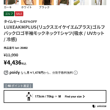
カーキ
ホワイト
ブラック
ゴルフ
SALE
タイムセール63%OFF
LUXEAKMPLUS(リュクスエイケイエムプラス)ゴルフ
バックロゴ半袖モックネックTシャツ(吸水 / UVカット
/ 冷感)
商品番号
lat-25002
¥
11,990
¥
4,436
税込
なら
月々1,478円
から。分割手数料無料
[
40
ポイント進呈 ]
173cm / 70kg
M
Find your size