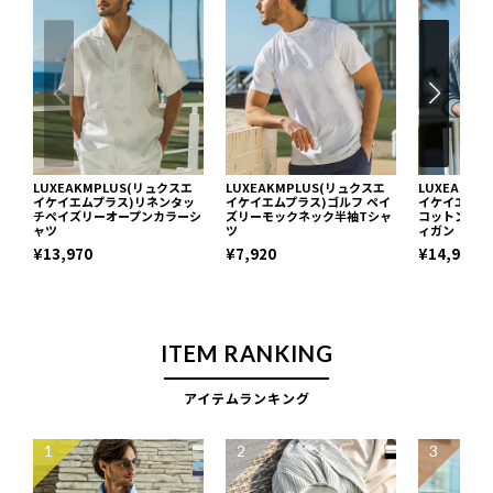
LUXEAKMPLUS(リュクスエ
LUXEAKMPLUS(リュクスエ
LUXEAKM
イケイエムプラス)リネンタッ
イケイエムプラス)ゴルフ ペイ
イケイエムプ
チペイズリーオープンカラーシ
ズリーモックネック半袖Tシャ
コットンショ
ャツ
ツ
ィガン
¥13,970
¥7,920
¥14,960
ITEM RANKING
アイテムランキング
1
2
3