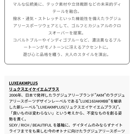
マルな伝統美に、テック素材や立体裁断などの未来的ディ
テールを融合。
撥水・通気・ストレッチといった機能性を備えたラグジュ
アリースポーツウェアとして、ゴルフとカジュアルのクロ
スオーバーを提案。
コバルトブルーやインディゴブルーなど、濃淡異なるブル
ートーンがモノトーンに冴えるアクセントに。
遊び心と品格を纏う、大人のスタイルを演出。
LUXEAKMPLUS
リュクスエイケイエムプラス
2006年、日本で発祥したラグジュアリーブランド"AKM"のラグジュ
アリースポーツデザインレーベルである"LUXE163AKMBB"を継承
した新レーベル"LUXEAKMPLUS(リュクスエイケイエムプラス)"。
「良いものは変わらない」という考えから、不変なものを創る姿
勢を貫く。
SEXY / RICH / BEAUTIFUL を基軸に、デイタイムのみならずナイト
ライフまでをも楽しむ今のオトナに向けたラグジュアリースポーツ