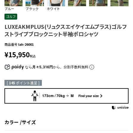
ブルー
ブラック
ホワイト
ゴルフ
LUXEAKMPLUS(リュクスエイケイエムプラス)ゴルフ
ストライプブロックニット半袖ポロシャツ
商品番号
lah-26001
¥
15,950
税込
なら
月々5,316円
から。分割手数料無料
[
145
ポイント進呈 ]
173cm / 70kg
M
Find your size
カラー
サイズ