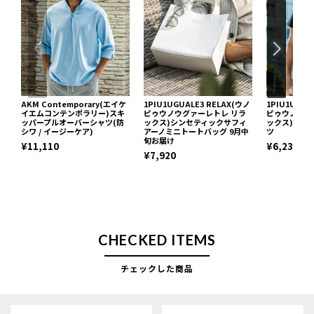
AKM Contemporary(エイケ
1PIU1UGUALE3 RELAX(ウノ
1PIU1UGUA
イエムコンテンポラリー)スキ
ピゥウノウグァーレトレ リラ
ピゥウノウグ
ッパープルオーバーシャツ(防
ックス)シンセティックサフィ
ックス)ネッ
シワ / イージーケア)
アーノミニトートバッグ 9月中
ツ
旬お届け
¥11,110
¥6,237
¥7,920
CHECKED ITEMS
チェックした商品