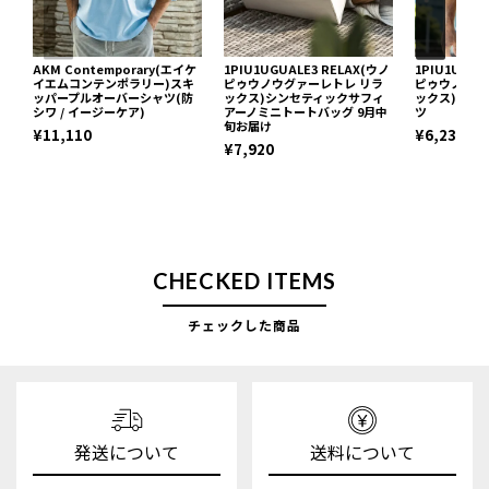
AKM Contemporary(エイケ
1PIU1UGUALE3 RELAX(ウノ
1PIU1UGUA
イエムコンテンポラリー)スキ
ピゥウノウグァーレトレ リラ
ピゥウノウグ
ッパープルオーバーシャツ(防
ックス)シンセティックサフィ
ックス)ネッ
シワ / イージーケア)
アーノミニトートバッグ 9月中
ツ
旬お届け
¥11,110
¥6,237
¥7,920
CHECKED ITEMS
チェックした商品
発送について
送料について