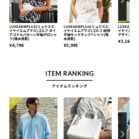
LUXEAKMPLUS(リュクスエ
LUXEAKMPLUS(リュクスエ
LUXEAKM
イケイエムプラス)ゴルフ ダイ
イケイエムプラス)ゴルフ 総柄
イケイエムプ
アゴナルパターン半袖ポロシャ
半袖モックネックTシャツ(吸
デザイン半袖
ツ(吸水速乾)
水速乾)
¥3,168
¥4,796
¥5,995
ITEM RANKING
アイテムランキング
1
2
3