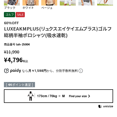
ブラック
ホワイト
ベージュ
ゴルフ
SALE
60%OFF
LUXEAKMPLUS(リュクスエイケイエムプラス)ゴルフ
総柄半袖ポロシャツ(吸水速乾)
商品番号
lah-25004
¥
11,990
¥
4,796
税込
なら
月々1,598円
から。分割手数料無料
[
44
ポイント進呈 ]
173cm / 70kg
M
Find your size