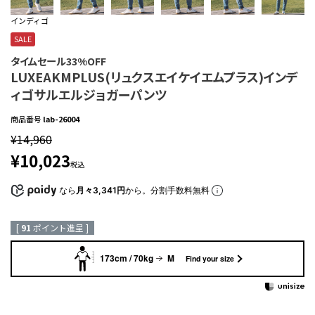
インディゴ
SALE
タイムセール33%OFF
LUXEAKMPLUS(リュクスエイケイエムプラス)インデ
ィゴサルエルジョガーパンツ
商品番号
lab-26004
¥
14,960
¥
10,023
税込
なら
月々3,341円
から。分割手数料無料
[
91
ポイント進呈 ]
173cm / 70kg
M
Find your size