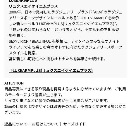
LUXEAKMPLUS
リュクスエイケイエムプラス
2006年、日本で発祥したラグジュアリーブランド"AKM"のラグジュ
アリースポーツデザインレーベルである"LUXE163AKMBB"を継承
した新レーベル"LUXEAKMPLUS(リュクスエイケイエムプラス)"。
「良いものは変わらない」という考えから、不変なものを創る姿
勢を貫く。
SEXY / RICH / BEAUTIFUL を基軸に、デイタイムのみならずナイト
ライフまでをも楽しむ今のオトナに向けたラグジュアリースポーツ
スタイルを提案。
常に新しい可能性へと挑むオトナたちを昇華させ続ける。
⇒LUXEAKMPLUS(リュクスエイケイエムプラス)
ATTENTION
商品写真はできる限り現品を再現するように心がけていますが、ご利用
のモニターにより差異が生じます。
サイズや重さなどに多少の個体差が生じる場合がございます。
製品の仕様およびデザインは改善等のため、予告なく変更する場合がご
ざいます。
返品について
｜
お届けについて
｜
サイズガイド