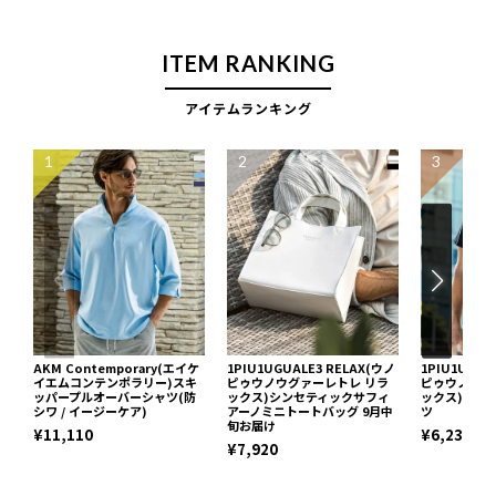
ITEM RANKING
アイテムランキング
1
2
3
AKM Contemporary(エイケ
1PIU1UGUALE3 RELAX(ウノ
1PIU1UGUA
イエムコンテンポラリー)スキ
ピゥウノウグァーレトレ リラ
ピゥウノウグ
ッパープルオーバーシャツ(防
ックス)シンセティックサフィ
ックス)ネッ
シワ / イージーケア)
アーノミニトートバッグ 9月中
ツ
旬お届け
¥11,110
¥6,237
¥7,920