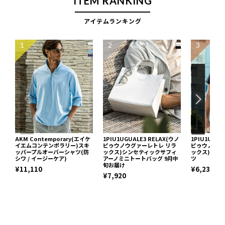
ITEM RANKING
アイテムランキング
1
2
3
AKM Contemporary(エイケ
1PIU1UGUALE3 RELAX(ウノ
1PIU1UGUA
イエムコンテンポラリー)スキ
ピゥウノウグァーレトレ リラ
ピゥウノウグ
ッパープルオーバーシャツ(防
ックス)シンセティックサフィ
ックス)ネッ
シワ / イージーケア)
アーノミニトートバッグ 9月中
ツ
旬お届け
¥11,110
¥6,237
¥7,920