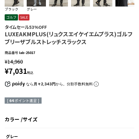
ブラック
グレー
ゴルフ
SALE
タイムセール53%OFF
LUXEAKMPLUS(リュクスエイケイエムプラス)ゴルフ
ブリーザブルストレッチスラックス
商品番号
lab-25017
¥
14,960
¥
7,031
税込
なら
月々2,343円
から。分割手数料無料
[
64
ポイント進呈 ]
カラー
サイズ
グレー