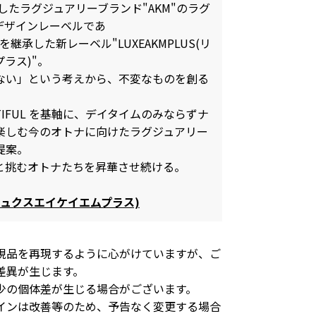
祥したラグジュアリーブランド"AKM"のラグ
デザインレーベルであ
B"を継承した新レーベル"LUXEAKMPLUS(リ
ラス)"。
ない」という考えから、不変なものを創る
 BEAUTIFUL を基軸に、デイタイムのみならずナ
楽しむ今のオトナに向けたラグジュアリー
提案。
と挑むオトナたちを昇華させ続ける。
S(リュクスエイケイエムプラス)
現品を再現するように心がけていますが、ご
差異が生じます。
少の個体差が生じる場合がございます。
インは改善等のため、予告なく変更する場合