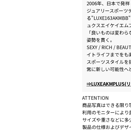
2006年、日本で発
ジュアリースポーツ
る"LUXE163AKMB
ュクスエイケイエムプ
「良いものは変わら
姿勢を貫く。
SEXY / RICH /
イトライフまでをも
スポーツスタイルを
常に新しい可能性へ
⇒LUXEAKMPLU
ATTENTION
商品写真はできる限り
利用のモニターにより
サイズや重さなどに多
製品の仕様およびデザ