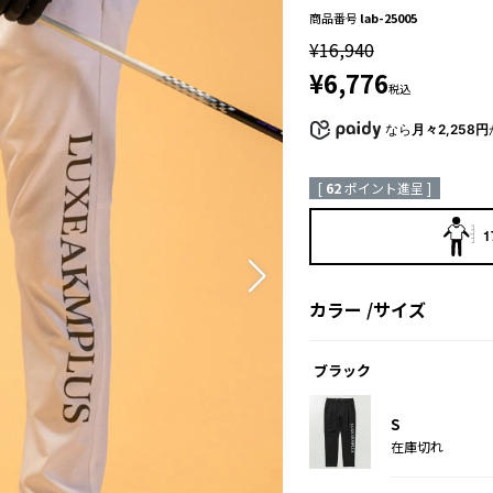
商品番号
lab-25005
¥
16,940
¥
6,776
税込
なら
月々2,258円
[
62
ポイント進呈 ]
1
カラー
サイズ
ブラック
S
在庫切れ