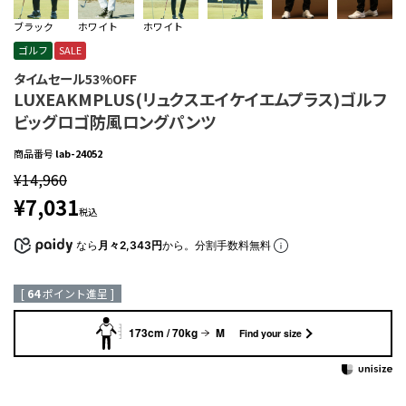
ブラック
ホワイト
ホワイト
ゴルフ
SALE
タイムセール53%OFF
LUXEAKMPLUS(リュクスエイケイエムプラス)ゴルフ
ビッグロゴ防風ロングパンツ
商品番号
lab-24052
¥
14,960
¥
7,031
税込
なら
月々2,343円
から。分割手数料無料
[
64
ポイント進呈 ]
173cm / 70kg
M
Find your size