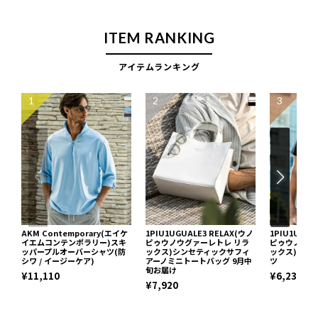
ITEM RANKING
アイテムランキング
1
2
3
AKM Contemporary(エイケ
1PIU1UGUALE3 RELAX(ウノ
1PIU1UGUA
イエムコンテンポラリー)スキ
ピゥウノウグァーレトレ リラ
ピゥウノウグ
ッパープルオーバーシャツ(防
ックス)シンセティックサフィ
ックス)ネッ
シワ / イージーケア)
アーノミニトートバッグ 9月中
ツ
旬お届け
¥11,110
¥6,237
¥7,920