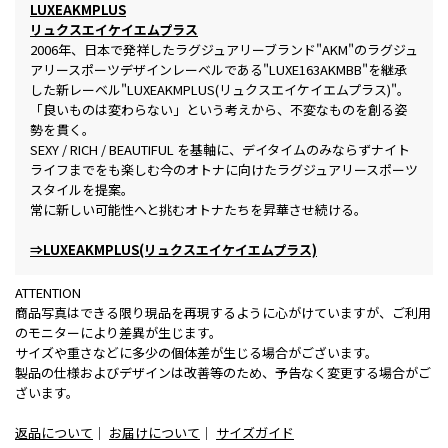
LUXEAKMPLUS
リュクスエイケイエムプラス
2006年、日本で発祥したラグジュアリーブランド"AKM"のラグジュ
アリースポーツデザインレーベルである"LUXE163AKMBB"を継承
した新レーベル"LUXEAKMPLUS(リュクスエイケイエムプラス)"。
「良いものは変わらない」という考えから、不変なものを創る姿
勢を貫く。
SEXY / RICH / BEAUTIFUL を基軸に、デイタイムのみならずナイト
ライフまでをも楽しむ今のオトナに向けたラグジュアリースポーツ
スタイルを提案。
常に新しい可能性へと挑むオトナたちを昇華させ続ける。
⇒LUXEAKMPLUS(リュクスエイケイエムプラス)
ATTENTION
商品写真はできる限り現品を再現するように心がけていますが、ご利用
のモニターにより差異が生じます。
サイズや重さなどに多少の個体差が生じる場合がございます。
製品の仕様およびデザインは改善等のため、予告なく変更する場合がご
ざいます。
返品について
｜
お届けについて
｜
サイズガイド