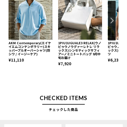
AKM Contemporary(エイケ
1PIU1UGUALE3 RELAX(ウノ
1PIU1UGUA
イエムコンテンポラリー)スキ
ピゥウノウグァーレトレ リラ
ピゥウノウグ
ッパープルオーバーシャツ(防
ックス)シンセティックサフィ
ックス)ネッ
シワ / イージーケア)
アーノミニトートバッグ 9月中
ツ
旬お届け
¥11,110
¥6,237
¥7,920
CHECKED ITEMS
チェックした商品