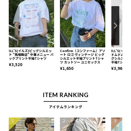
ILL’S(イルズ)ビッグシルエッ
Confirm（コンファーム）アソ
ILL’S(イルズ
ト "馬喰飯店" 中華メニュー バ
ート ロゴ ヴィンテージ ビッグ
ドムドムハン
ックプリント半袖Tシャツ
シルエット半袖プリントTシャ
グシルエット
ツ カットソー ユニセックス
半袖Tシャツ
¥3,520
¥1,650
¥3,960
ITEM RANKING
アイテムランキング
1
2
3