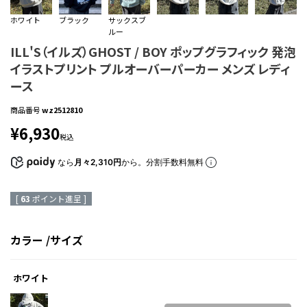
ホワイト
ブラック
サックスブ
ルー
ILL'S（イルズ）GHOST / BOY ポップグラフィック 発泡
イラストプリント プルオーバーパーカー メンズ レディ
ース
商品番号
wz2512810
¥
6,930
税込
なら
月々2,310円
から。分割手数料無料
[
63
ポイント進呈 ]
カラー
サイズ
ホワイト