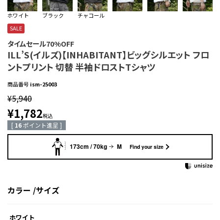
ホワイト
ブラック
チャコール
SALE
タイムセール70%OFF
ILL’S(イルズ)【INHABITANT】ビッグシルエット フロ
ントプリント 切替 半袖ドロストTシャツ
商品番号
ism-25003
¥
5,940
¥
1,782
税込
[
16
ポイント進呈 ]
173cm / 70kg
M
Find your size
カラー
サイズ
ホワイト