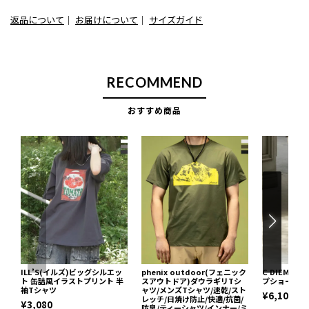
返品について
｜
お届けについて
｜
サイズガイド
RECOMMEND
おすすめ商品
ILL’S(イルズ)ビッグシルエッ
phenix outdoor(フェニック
C DIEM(
ト 缶詰風イラストプリント 半
スアウトドア)ダウラギリTシ
プショートパ
袖Tシャツ
ャツ/メンズTシャツ/速乾/スト
¥6,105
レッチ/日焼け防止/快適/抗菌/
¥3,080
防臭/ティーシャツ/インナー/ミ