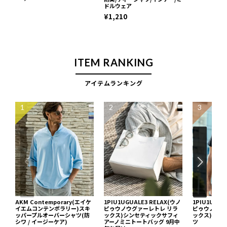
ドルウェア
¥1,210
ITEM RANKING
アイテムランキング
1
2
3
AKM Contemporary(エイケ
1PIU1UGUALE3 RELAX(ウノ
1PIU1UGUA
イエムコンテンポラリー)スキ
ピゥウノウグァーレトレ リラ
ピゥウノウグ
ッパープルオーバーシャツ(防
ックス)シンセティックサフィ
ックス)ネッ
シワ / イージーケア)
アーノミニトートバッグ 9月中
ツ